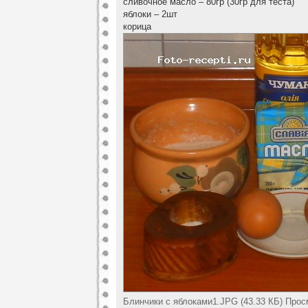
сливочное масло – 80гр (30гр для теста)
яблоки – 2шт
корица
Блинчики с яблоками1.JPG (43.33 КБ) Прос