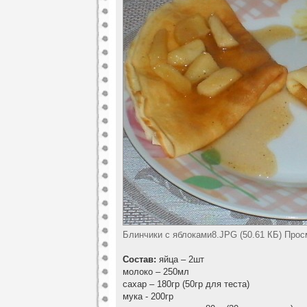
Блинчики с яблоками8.JPG (50.61 КБ) Прос
Состав:
яйца – 2шт
молоко – 250мл
сахар – 180гр (50гр для теста)
мука - 200гр