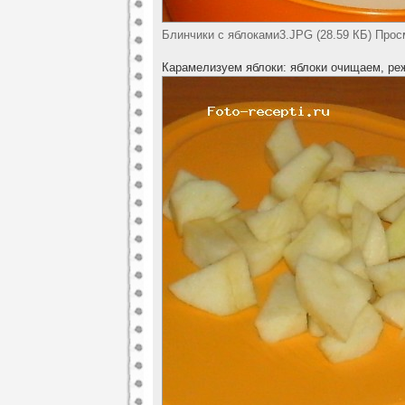
Блинчики с яблоками3.JPG (28.59 КБ) Прос
Карамелизуем яблоки: яблоки очищаем, ре