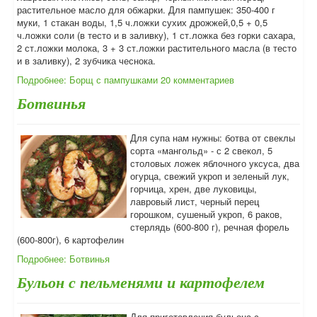
растительное масло для обжарки. Для пампушек: 350-400 г
муки, 1 стакан воды, 1,5 ч.ложки сухих дрожжей,0,5 + 0,5
ч.ложки соли (в тесто и в заливку), 1 ст.ложка без горки сахара,
2 ст.ложки молока, 3 + 3 ст.ложки растительного масла (в тесто
и в заливку), 2 зубчика чеснока.
Подробнее: Борщ с пампушками
20 комментариев
Ботвинья
Для супа нам нужны: ботва от свеклы
сорта «мангольд» - с 2 свекол, 5
столовых ложек яблочного уксуса, два
огурца, свежий укроп и зеленый лук,
горчица, хрен, две луковицы,
лавровый лист, черный перец
горошком, сушеный укроп, 6 раков,
стерлядь (600-800 г), речная форель
(600-800г), 6 картофелин
Подробнее: Ботвинья
Бульон с пельменями и картофелем
Для приготовления бульона с