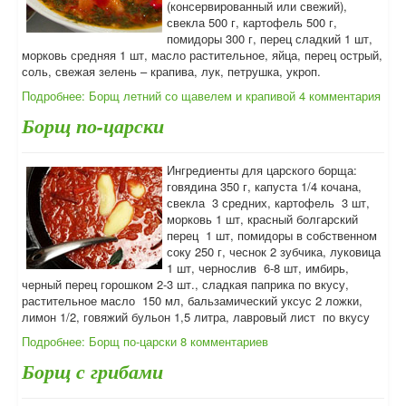
(консервированный или свежий),
свекла 500 г, картофель 500 г,
помидоры 300 г, перец сладкий 1 шт,
морковь средняя 1 шт, масло растительное, яйца, перец острый,
соль, свежая зелень – крапива, лук, петрушка, укроп.
Подробнее: Борщ летний со щавелем и крапивой
4 комментария
Борщ по-царски
Ингредиенты для царского борща:
говядина 350 г, капуста 1/4 кочана,
свекла 3 средних, картофель 3 шт,
морковь 1 шт, красный болгарский
перец 1 шт, помидоры в собственном
соку 250 г, чеснок 2 зубчика, луковица
1 шт, чернослив 6-8 шт, имбирь,
черный перец горошком 2-3 шт., сладкая паприка по вкусу,
растительное масло 150 мл, бальзамический уксус 2 ложки,
лимон 1/2, говяжий бульон 1,5 литра, лавровый лист по вкусу
Подробнее: Борщ по-царски
8 комментариев
Борщ с грибами