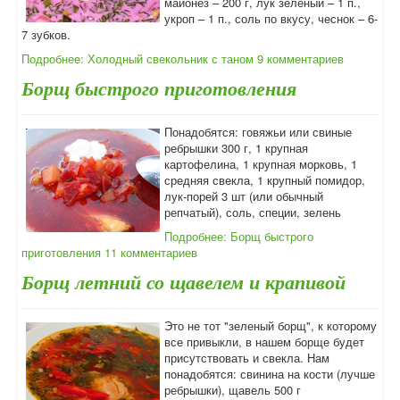
майонез – 200 г, лук зеленый – 1 п.,
укроп – 1 п., соль по вкусу, чеснок – 6-
7 зубков.
Подробнее: Холодный свекольник с таном
9 комментариев
Борщ быстрого приготовления
Понадобятся: говяжьи или свиные
ребрышки 300 г, 1 крупная
картофелина, 1 крупная морковь, 1
средняя свекла, 1 крупный помидор,
лук-порей 3 шт (или обычный
репчатый), соль, специи, зелень
Подробнее: Борщ быстрого
приготовления
11 комментариев
Борщ летний со щавелем и крапивой
Это не тот "зеленый борщ", к которому
все привыкли, в нашем борще будет
присутствовать и свекла. Нам
понадобятся: свинина на кости (лучше
ребрышки), щавель 500 г