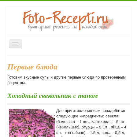
Включить/
выключить
навигацию
Главная
Закуски
Вторые блюда
Первые блюда
Первые блюда
Десерты
Выпечка
Напитки
Консервирование
Готовим вкусные супы и другие первые блюда по проверенным
Форум
рецептам.
Холодный свекольник с таном
Для приготовления вам понадобятся
следующие ингредиенты: свекла
(большая) – 1 шт., картофель – 5 шт.
(небольших), огурцы – 3 шт., яйца – 4
шт., тан (айран) – 1.5 л, вода – 0,5 л,