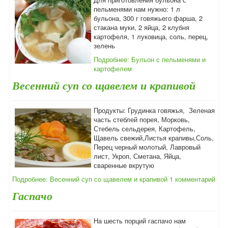
пельменями нам нужно: 1 л
бульона, 300 г говяжьего фарша, 2
стакана муки, 2 яйца, 2 клубня
картофеля, 1 луковица, соль, перец,
зелень
Подробнее: Бульон с пельменями и
картофелем
Весенний суп со щавелем и крапивой
Продукты: Грудинка говяжья, Зеленая
часть стеблей порея, Морковь,
Стебель сельдерея, Картофель,
Щавель свежий,Листья крапивы,Соль,
Перец черный молотый, Лавровый
лист, Укроп, Сметана, Яйца,
сваренные вкрутую
Подробнее: Весенний суп со щавелем и крапивой
1 комментарий
Гаспачо
На шесть порций гаспачо нам