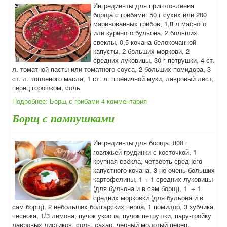
Ингредиенты для приготовления
борща с грибами: 50 г сухих или 200
маринованных грибов, 1,8 л мясного
или куриного бульона, 2 больших
свеклы, 0,5 кочана белокочанной
капусты, 2 больших моркови, 2
средних луковицы, 30 г петрушки, 4 ст.
л. томатной пасты или томатного соуса, 2 больших помидора, 3
ст. л. топленого масла, 1 ст. л. пшеничной муки, лавровый лист,
перец горошком, соль
Подробнее: Борщ с грибами
4 комментария
Борщ с пампушками
Ингредиенты для борща: 800 г
говяжьей грудинки с косточкой, 1
крупная свёкла, четверть среднего
капустного кочана, 3 не очень больших
картофелины, 1 + 1 средних луковицы
(для бульона и в сам борщ), 1 + 1
средних морковки (для бульона и в
сам борщ), 2 небольших болгарских перца, 1 помидор, 3 зубчика
чеснока, 1/3 лимона, пучок укропа, пучок петрушки, пару-тройку
лавровых листиков, соль, сахар, чёрный молотый перец,