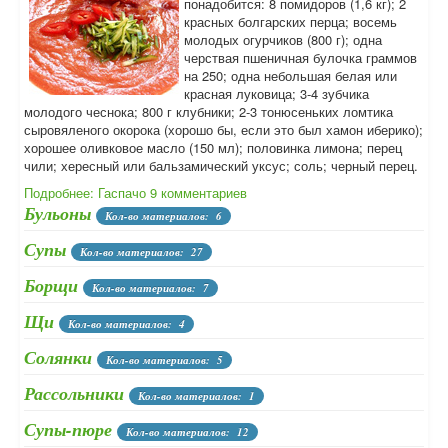
понадобится: 8 помидоров (1,6 кг); 2
красных болгарских перца; восемь
молодых огурчиков (800 г); одна
черствая пшеничная булочка граммов
на 250; одна небольшая белая или
красная луковица; 3-4 зубчика
молодого чеснока; 800 г клубники; 2-3 тонюсеньких ломтика
сыровяленого окорока (хорошо бы, если это был хамон иберико);
хорошее оливковое масло (150 мл); половинка лимона; перец
чили; хересный или бальзамический уксус; соль; черный перец.
Подробнее: Гаспачо
9 комментариев
Бульоны
Кол-во материалов: 6
Супы
Кол-во материалов: 27
Борщи
Кол-во материалов: 7
Щи
Кол-во материалов: 4
Солянки
Кол-во материалов: 5
Рассольники
Кол-во материалов: 1
Супы-пюре
Кол-во материалов: 12