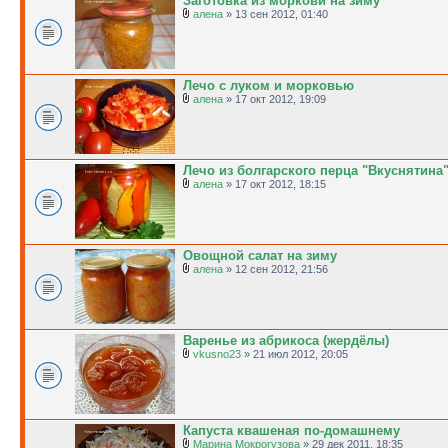
Заготовка из моркови на зиму
алена
» 13 сен 2012, 01:40
Лечо с луком и морковью
алена
» 17 окт 2012, 19:09
Лечо из болгарского перца "Вкуснятина
алена
» 17 окт 2012, 18:15
Овощной салат на зиму
алена
» 12 сен 2012, 21:56
Варенье из абрикоса (жердёлы)
vkusno23
» 21 июл 2012, 20:05
Капуста квашеная по-домашнему
Марина Мокрогузова
» 29 дек 2011, 18:35