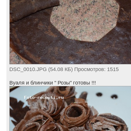
DSC_0010.JPG (54.08 КБ) Просмотров: 1515
Вуаля и блинчики " Розы" готовы !!!