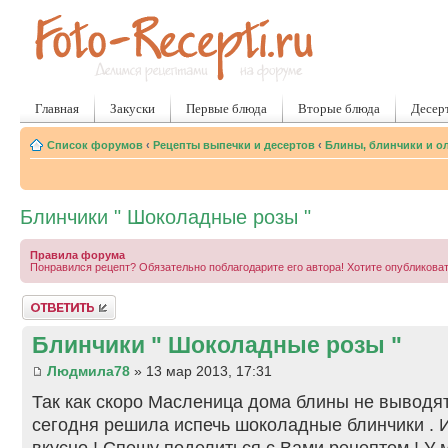
Главная
Закуски
Первые блюда
Вторые блюда
Десер
Список форумов
‹
Рецепты выпечки и десертов
‹
Блины, блинчики и о
Блинчики " Шоколадные розы "
Правила форума
Понравился рецепт? Обязательно поблагодарите его автора! Хотите опубликова
Ответить
Блинчики " Шоколадные розы "
Людмила78
» 13 мар 2013, 17:31
Так как скоро Масленица дома блины не выводят
сегодня решила испечь шоколадные блинчики . И
вкусно ! Спешу поделиться с Вами рецептом ! У м