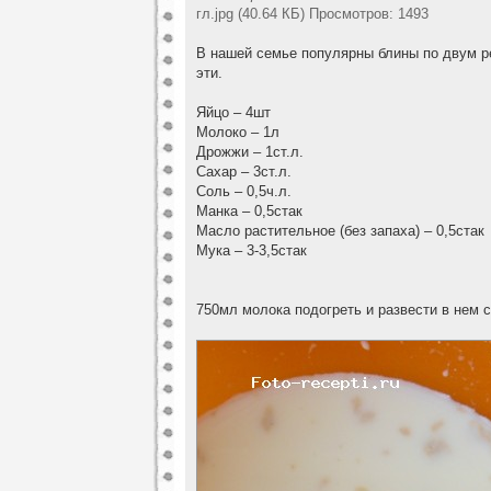
гл.jpg (40.64 КБ) Просмотров: 1493
В нашей семье популярны блины по двум ре
эти.
Яйцо – 4шт
Молоко – 1л
Дрожжи – 1ст.л.
Сахар – 3ст.л.
Соль – 0,5ч.л.
Манка – 0,5стак
Масло растительное (без запаха) – 0,5стак
Мука – 3-3,5стак
750мл молока подогреть и развести в нем с