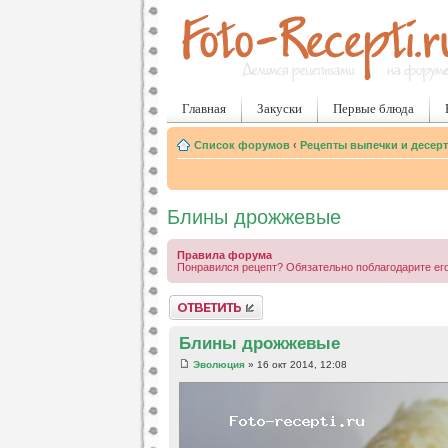
Главная
Закуски
Первые блюда
Список форумов
‹
Рецепты выпечки и десер
Блины дрожжевые
Правила форума
Понравился рецепт? Обязательно поблагодарите его
Ответить
Блины дрожжевые
Эволюция
» 16 окт 2014, 12:08