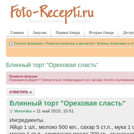
Главная
Закуски
Первые блюда
Вторые блюда
Десер
Список форумов
‹
Рецепты выпечки и десертов
‹
Блины, блинчики и о
Блинный торт "Ореховая сласть"
Правила форума
Понравился рецепт? Обязательно поблагодарите его автора! Хотите опубликова
Ответить
Блинный торт "Ореховая сласть"
Veronika
» 11 май 2015, 10:51
Ингредиенты.
Яйцо 1 шт., молоко 500 мл., сахар 5 ст.л., мука 1
масло 1 ст.л., сливочное масло 200 гр., сгущенно