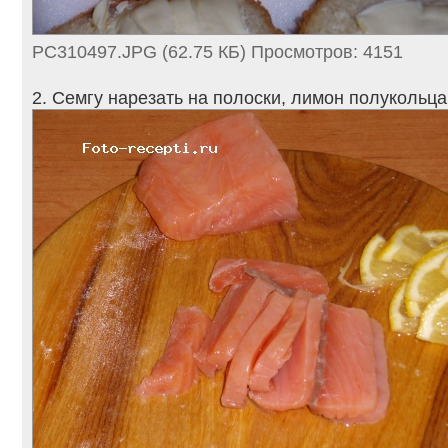
PC310497.JPG (62.75 КБ) Просмотров: 4151
2. Семгу нарезать на полоски, лимон полукольца