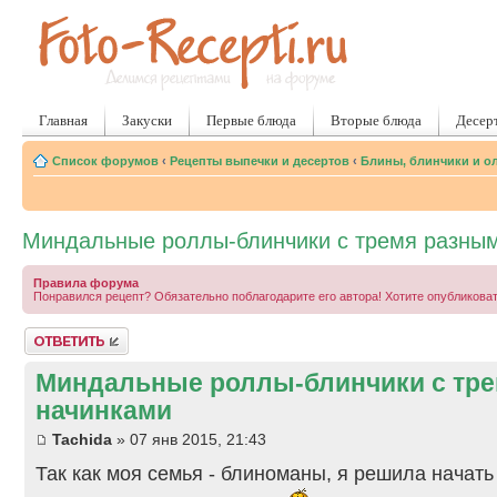
Главная
Закуски
Первые блюда
Вторые блюда
Десер
Список форумов
‹
Рецепты выпечки и десертов
‹
Блины, блинчики и о
Миндальные роллы-блинчики с тремя разны
Правила форума
Понравился рецепт? Обязательно поблагодарите его автора! Хотите опубликова
Ответить
Миндальные роллы-блинчики с тр
начинками
Tachida
» 07 янв 2015, 21:43
Так как моя семья - блиноманы, я решила начать