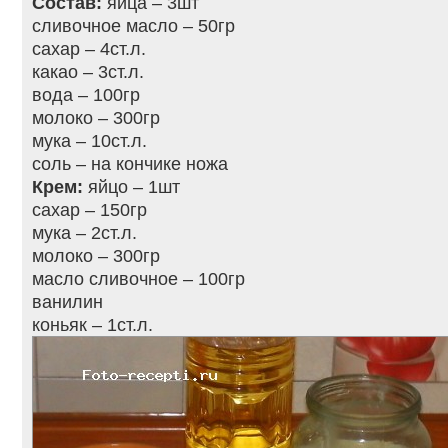
Состав:
яйца – 3шт
сливочное масло – 50гр
сахар – 4ст.л.
какао – 3ст.л.
вода – 100гр
молоко – 300гр
мука – 10ст.л.
соль – на кончике ножа
Крем:
яйцо – 1шт
сахар – 150гр
мука – 2ст.л.
молоко – 300гр
масло сливочное – 100гр
ванилин
коньяк – 1ст.л.