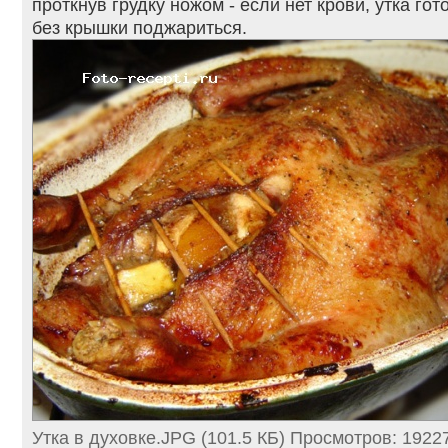
проткнув грудку ножом - если нет крови, утка го
без крышки поджариться.
Утка в духовке.JPG (101.5 КБ) Просмотров: 1922