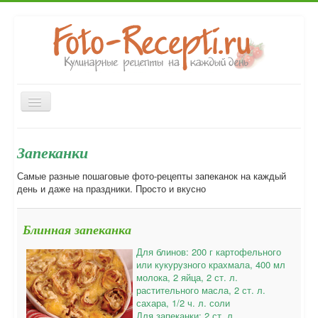
Включить/
выключить
навигацию
Закуски
Первые блюда
Вторые блюда
Главная
Запеканки
Десерты
Выпечка
Напитки
Консервирование
Самые разные пошаговые фото-рецепты запеканок на каждый
Форум
день и даже на праздники. Просто и вкусно
Блинная запеканка
Для блинов: 200 г картофельного
или кукурузного крахмала, 400 мл
молока, 2 яйца, 2 ст. л.
растительного масла, 2 ст. л.
сахара, 1/2 ч. л. соли
Для запеканки: 2 ст. л.