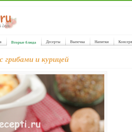
а
Десерты
Выпечка
Напитки
Консер
Вторые блюда
с грибами и курицей