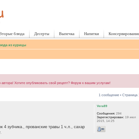
Вторые блюда
Десерты
Выпечка
Напитки
Консервировани
юда из курицы
 автора! Хотите опубликовать свой рецепт? Форум к вашим услугам!
1 сообщение • Страница
Vera89
Сообщения:
294
Зарегистрирован:
19 июл
2015, 14:25
к 4 зубчика., прованские травы 1 ч.л., сахар
.