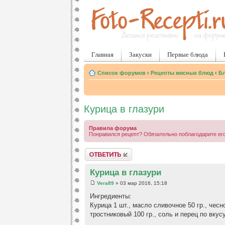
Главная
Закуски
Первые блюда
Список форумов
‹
Рецепты мясных блюд
‹
Бл
Курица в глазури
Правила форума
Понравился рецепт? Обязательно поблагодарите его
Ответить
Курица в глазури
Vera89
» 03 мар 2016, 15:18
Ингредиенты:
Курица 1 шт., масло сливочное 50 гр., чесно
тростниковый 100 гр., соль и перец по вкусу