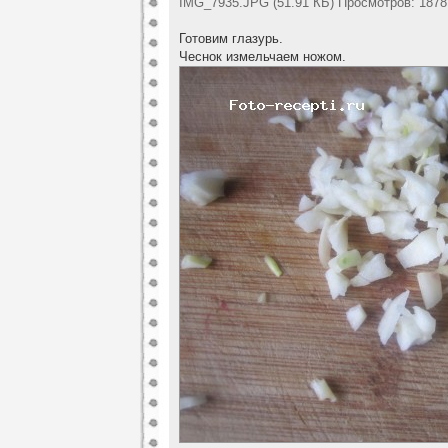
IMG_7935.JPG (51.91 КБ) Просмотров: 1878
Готовим глазурь.
Чеснок измельчаем ножом.