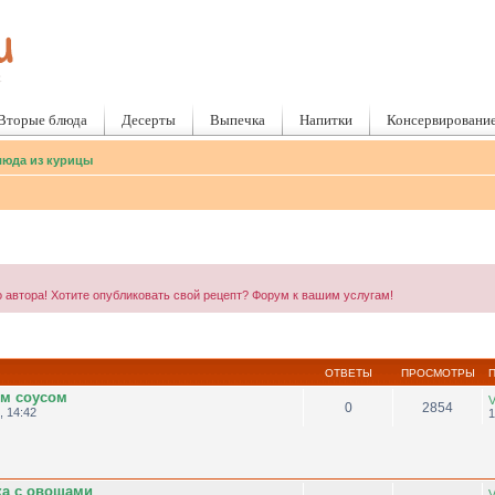
Вторые блюда
Десерты
Выпечка
Напитки
Консервировани
юда из курицы
 автора! Хотите опубликовать свой рецепт? Форум к вашим услугам!
ОТВЕТЫ
ПРОСМОТРЫ
ым соусом
V
0
2854
, 14:42
1
ка с овощами
V