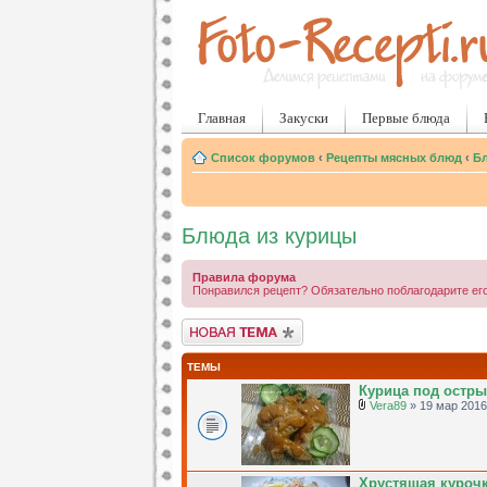
Главная
Закуски
Первые блюда
Список форумов
‹
Рецепты мясных блюд
‹
Бл
Блюда из курицы
Правила форума
Понравился рецепт? Обязательно поблагодарите его
Новая тема
ТЕМЫ
Курица под остр
Vera89
» 19 мар 2016
Хрустящая куроч