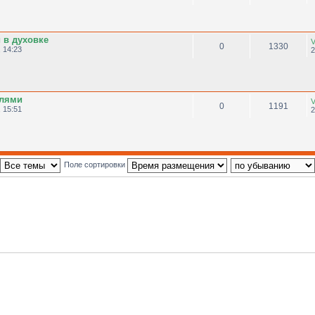
 в духовке
V
0
1330
 14:23
2
елями
V
0
1191
 15:51
2
Поле сортировки