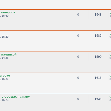
 каперсов
V
0
1548
, 15:50
1
V
0
1585
, 15:29
0
й начинкой
V
0
1590
, 14:26
0
м соке
V
0
1616
, 15:21
0
 в овощах на пару
V
0
1638
, 15:23
0