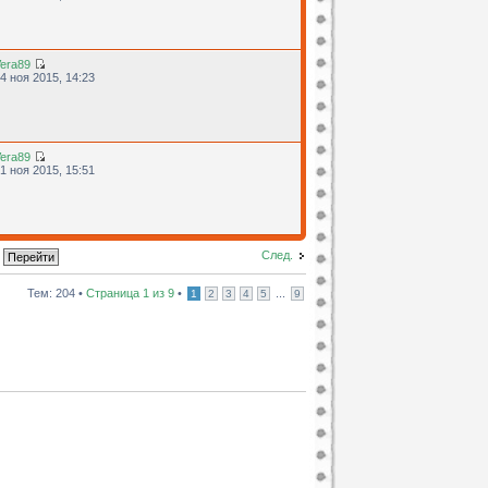
era89
4 ноя 2015, 14:23
era89
1 ноя 2015, 15:51
След.
Тем: 204 •
Страница
1
из
9
•
...
1
2
3
4
5
9