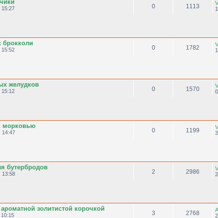
чики
V
0
1113
 15:27
1
с брокколи
V
0
1782
 15:52
1
ых желудков
V
0
1570
 15:12
0
с морковью
V
0
1199
 14:47
3
ля бутербродов
V
2
2986
 13:58
2
 ароматной золитистой корочкой
A
3
2768
 10:15
2