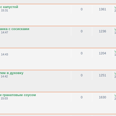
с капустой
V
0
1361
 15:31
2
анка с сосисками
V
0
1236
 14:47
1
V
0
1204
 14:43
1
лем в духовку
V
0
1251
 14:42
2
и гранатовым соусом
V
0
1630
 15:03
2