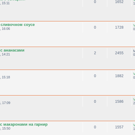
0
1652
, 15:11
1
 сливочном соусе
V
0
1728
, 16:06
0
 с ананасами
2
2455
, 14:21
0
V
0
1882
, 15:18
0
.
V
0
1586
, 17:09
2
 с макаронами на гарнир
V
0
1557
, 15:50
1