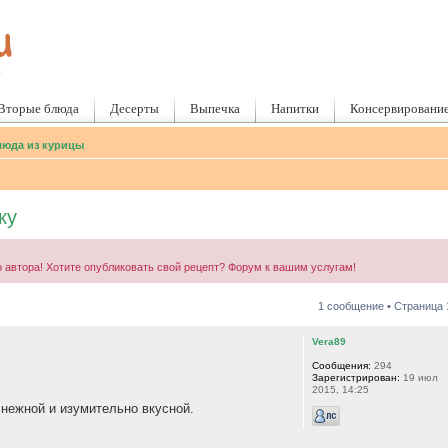
Вторые блюда
Десерты
Выпечка
Напитки
Консервировани
юда из курицы
ку
 автора! Хотите опубликовать свой рецепт? Форум к вашим услугам!
1 сообщение • Страница
Vera89
Сообщения:
294
Зарегистрирован:
19 июл
2015, 14:25
 нежной и изумительно вкусной.