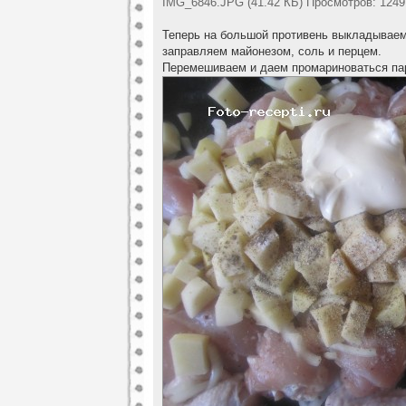
IMG_6846.JPG (41.42 КБ) Просмотров: 1249
Теперь на большой противень выкладываем
заправляем майонезом, соль и перцем.
Перемешиваем и даем промариноваться пар