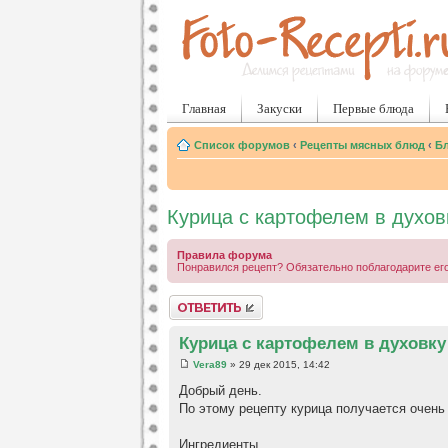
Главная
Закуски
Первые блюда
Список форумов
‹
Рецепты мясных блюд
‹
Бл
Курица с картофелем в духов
Правила форума
Понравился рецепт? Обязательно поблагодарите его
Ответить
Курица с картофелем в духовку
Vera89
» 29 дек 2015, 14:42
Добрый день.
По этому рецепту курица получается очень
Ингредиенты.