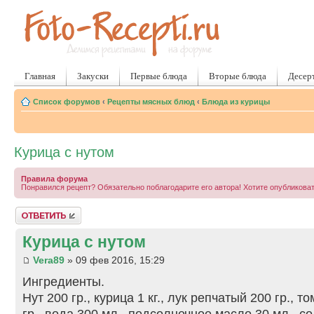
Главная
Закуски
Первые блюда
Вторые блюда
Десер
Список форумов
‹
Рецепты мясных блюд
‹
Блюда из курицы
Курица с нутом
Правила форума
Понравился рецепт? Обязательно поблагодарите его автора! Хотите опубликова
Ответить
Курица с нутом
Vera89
» 09 фев 2016, 15:29
Ингредиенты.
Нут 200 гр., курица 1 кг., лук репчатый 200 гр., т
гр., вода 300 мл., подсолнечное масло 30 мл., с