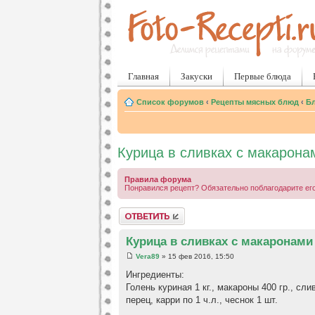
Главная
Закуски
Первые блюда
Список форумов
‹
Рецепты мясных блюд
‹
Бл
Курица в сливках с макарона
Правила форума
Понравился рецепт? Обязательно поблагодарите его
Ответить
Курица в сливках с макаронами
Vera89
» 15 фев 2016, 15:50
Ингредиенты:
Голень куриная 1 кг., макароны 400 гр., сли
перец, карри по 1 ч.л., чеснок 1 шт.