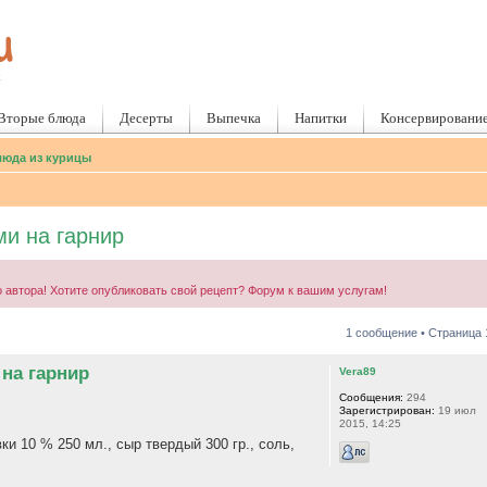
Вторые блюда
Десерты
Выпечка
Напитки
Консервировани
юда из курицы
ми на гарнир
 автора! Хотите опубликовать свой рецепт? Форум к вашим услугам!
1 сообщение • Страница
 на гарнир
Vera89
Сообщения:
294
Зарегистрирован:
19 июл
2015, 14:25
вки 10 % 250 мл., сыр твердый 300 гр., соль,