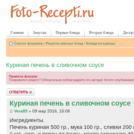
Главная
Закуски
Первые блюда
Вторые блюда
Десер
Список форумов
‹
Рецепты мясных блюд
‹
Блюда из курицы
Куриная печень в сливочном соусе
Правила форума
Понравился рецепт? Обязательно поблагодарите его автора! Хотите опубликова
Ответить
Куриная печень в сливочном соусе
Vera89
» 09 мар 2016, 16:06
Ингредиенты.
Печень куриная 500 гр., мука 100 гр., сливки 200
1 шт., соль и перец по вкусу., масло горчичное 40