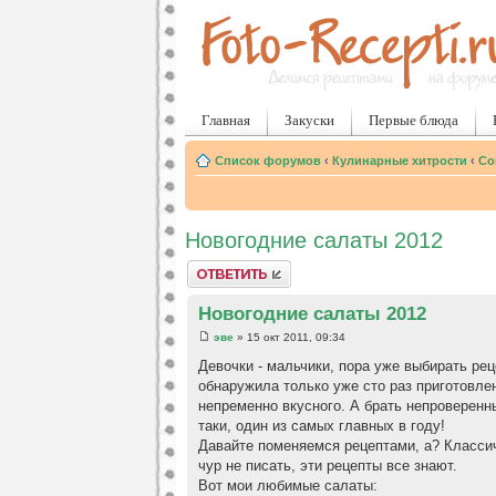
Главная
Закуски
Первые блюда
Список форумов
‹
Кулинарные хитрости
‹
Со
Новогодние салаты 2012
Ответить
Новогодние салаты 2012
эве
» 15 окт 2011, 09:34
Девочки - мальчики, пора уже выбирать рец
обнаружила только уже сто раз приготовлен
непременно вкусного. А брать непроверенн
таки, один из самых главных в году!
Давайте поменяемся рецептами, а? Класси
чур не писать, эти рецепты все знают.
Вот мои любимые салаты: