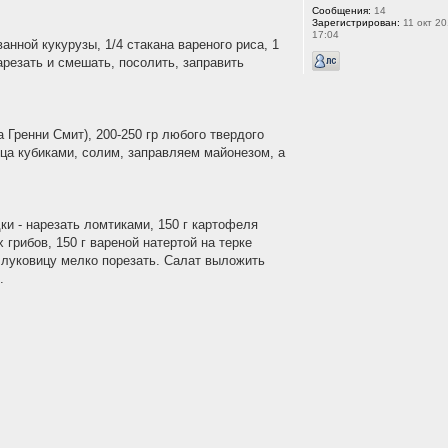
Сообщения:
14
Зарегистрирован:
11 окт 20
17:04
анной кукурузы, 1/4 стакана вареного риса, 1
арезать и смешать, посолить, заправить
а Гренни Смит), 200-250 гр любого твердого
йца кубиками, солим, заправляем майонезом, а
дки - нарезать ломтиками, 150 г картофеля
х грибов, 150 г вареной натертой на терке
 луковицу мелко порезать. Салат выложить
.