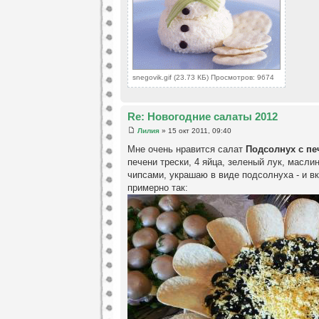
snegovik.gif (23.73 КБ) Просмотров: 9674
Re: Новогодние салаты 2012
Лилия
» 15 окт 2011, 09:40
Мне очень нравится салат
Подсолнух с пе
печени трески, 4 яйца, зеленый лук, масли
чипсами, украшаю в виде подсолнуха - и в
примерно так: