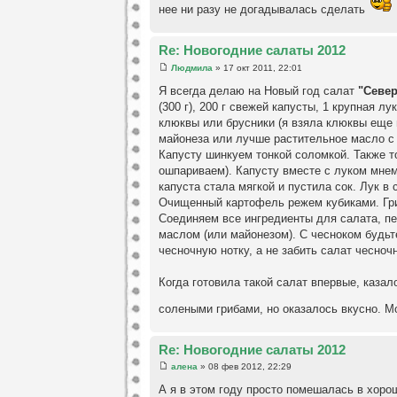
нее ни разу не догадывалась сделать
Re: Новогодние салаты 2012
Людмила
» 17 окт 2011, 22:01
Я всегда делаю на Новый год салат
"Севе
(300 г), 200 г свежей капусты, 1 крупная лук
клюквы или брусники (я взяла клюквы еще м
майонеза или лучше растительное масло с
Капусту шинкуем тонкой соломкой. Также то
ошпариваем). Капусту вместе с луком мне
капуста стала мягкой и пустила сок. Лук в
Очищенный картофель режем кубиками. Гр
Соединяем все ингредиенты для салата, п
маслом (или майонезом). С чесноком будь
чесночную нотку, а не забить салат чесно
Когда готовила такой салат впервые, казал
солеными грибами, но оказалось вкусно. 
Re: Новогодние салаты 2012
алена
» 08 фев 2012, 22:29
А я в этом году просто помешалась в хоро