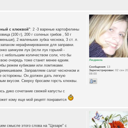
рный с клюквой"
: 2 -3 вареные картофелины
овица (100 г), 200 г соленых грибов , 50 г
еньше), 2 маленьких зубка чеснока, 3 ст. л.
 запахом нерафинированное для заправки.
нко шинкуем лук (если лук горький -
м с небольшим количеством соли, что бы
 свою очередь тоже станет менее едким.
Людмила
ибы режем кубиками или ломтиками.
Сообщения:
13
еремешиваем. Заправляем салат чесночком и
Зарегистрирован:
02 сен 20
08:00
те осторожны. Он должен дать легкую
чным вкусом. Сверху бросаем горсть клюквы.
ось дико сочетание свежей капусты с
Может кому еще мой рецепт понравится
шем смысле этого слова на "Цезаре" с