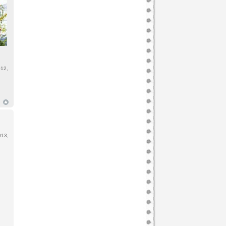
12,
013,