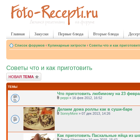
Главная
Закуски
Первые блюда
Вторые блюда
Десер
Список форумов
‹
Кулинарные хитрости
‹
Советы что и как приготовит
Советы что и как приготовить
Новая тема
ТЕМЫ
Что приготовить любимому на 23 февр
peppi
» 16 фев 2012, 16:52
Делаем дома роллы как в суши-баре
SonnyMore
» 07 дек 2013, 14:26
Как приготовить Пасхальные яйца из ш
Ловка Шоколад » 10 апр 2015, 15:42