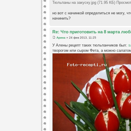
Тюльпаны на закуску.jpg (71.95 КБ) Просмо
но вот с начинкой определиться не могу, ч
начинить?
Re: Что приготовить на 8 марта лю
Арина
» 24 фев 2013, 11:25
У Алены рецепт таких тюльпанчиков был:
s
творогом или сыром Фета, а можно салатом