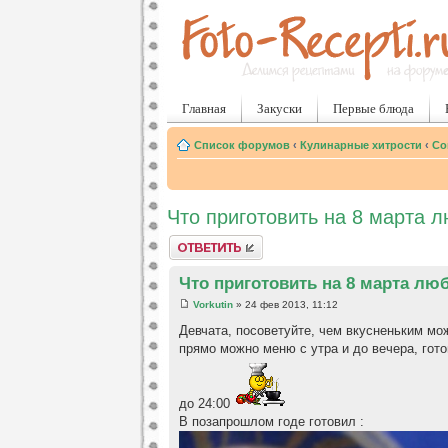
Главная
Закуски
Первые блюда
Список форумов
‹
Кулинарные хитрости
‹
Со
Что приготовить на 8 марта 
Ответить
Что приготовить на 8 марта л
Vorkutin
» 24 фев 2013, 11:12
Девчата, посоветуйте, чем вкусненьким мо
прямо можно меню с утра и до вечера, гот
до 24:00
В позапрошлом годе готовил :