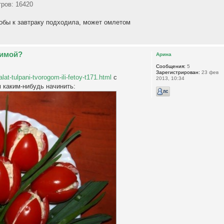
тров: 16420
тобы к завтраку подходила, может омлетом
бимой?
Арина
Сообщения:
5
Зарегистрирован:
23 фев
alat-tulpani-tvorogom-ili-fetoy-t171.html
с
2013, 10:34
 каким-нибудь начинить: