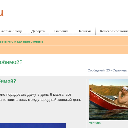
Вторые блюда
Десерты
Выпечка
Напитки
Консервировани
веты что и как приготовить
любимой?
Сообщений: 23 • Страница
юбимой?
жно порадовать даму в день 8 марта, вот
ов готовить весь международный женский день
Vorkutin