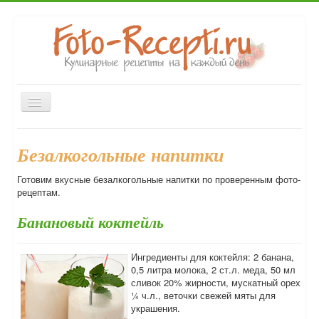
Включить/
выключить
навигацию
Главная
Закуски
Первые блюда
Вторые блюда
Безалкогольные напитки
Десерты
Выпечка
Консервирование
Напитки
Готовим вкусные безалкогольные напитки по проверенным фото-
Форум
рецептам.
Банановый коктейль
Ингредиенты для коктейля: 2 банана,
0,5 литра молока, 2 ст.л. меда, 50 мл
сливок 20% жирности, мускатный орех
¼ ч.л., веточки свежей мяты для
украшения.