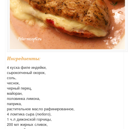
Ингредиенты:
4 куска филе индейки,
сырокопченый окорок,
соль,
чеснок,
черный перец,
майоран,
половинка лимона,
паприка,
растительное масло рафинированное,
4 ломтика сыра (любого),
1 ч.л дижонской горчицы,
200 мл жирных сливок,