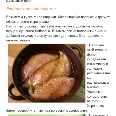
мускатный орех
Рецепт приготовления:
Возьмем 4 куска филе индейки. Мясо индейки пресное и требует
обязательного маринования.
Растолчем с солью пару зубчиков чеснока, добавим черного
перца и сушеного майорана. Выжмем сок из половинки лимона.
Добавим столовую ложку паприки для цвета. Все тщательно
перемешиваем.
Натираем
этой смесью
филе,
укладываем
его в миску и
заливаем
рафинированн
ым
растительным
маслом.
Убираем в
холодильник
на сутки.
Хорошо бы
филе перевернуть пару раз во время маринования.
Промаринов