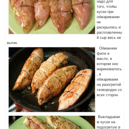
надо для
того, чтобы
куски при
обжаривании
не
раскрылись и
расплавленны
й сыр весь не
вытек.
Обмакнем
филе в
масло, в
котором оно
мариновалось
, и
обжариваем
на разогретой
сковородке со
всех сторон.
Выкладывае
м куски на
подогретую в