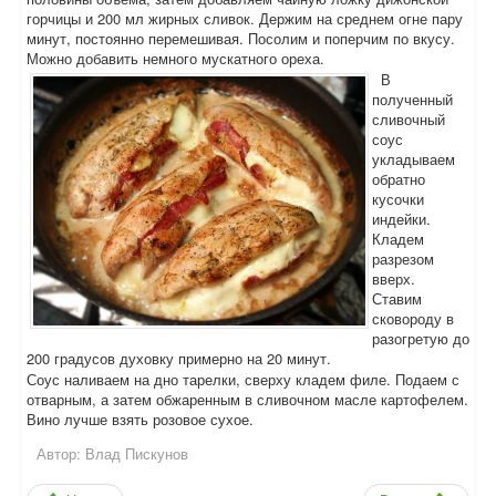
горчицы и 200 мл жирных сливок. Держим на среднем огне пару
минут, постоянно перемешивая. Посолим и поперчим по вкусу.
Можно добавить немного мускатного ореха.
В
полученный
сливочный
соус
укладываем
обратно
кусочки
индейки.
Кладем
разрезом
вверх.
Ставим
сковороду в
разогретую до
200 градусов духовку примерно на 20 минут.
Соус наливаем на дно тарелки, сверху кладем филе. Подаем с
отварным, а затем обжаренным в сливочном масле картофелем.
Вино лучше взять розовое сухое.
Автор:
Влад Пискунов