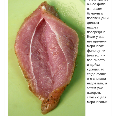
анное филе
вытираем
бумажным
полотенцем и
делаем
надрез
посередине.
Если у вас
нет времени
мариновать
филе сутки
(или если у
вас вместо
индейки
курица), то
тогда лучше
его сначала
надрезать, а
затем уже
натереть
смесью для
маринования.