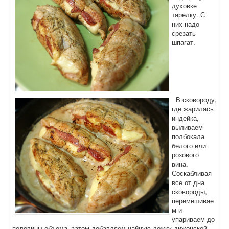
духовке
тарелку. С
них надо
срезать
шпагат.
В сковороду,
где жарилась
индейка,
выливаем
полбокала
белого или
розового
вина.
Соскабливая
все от дна
сковороды,
перемешивае
м и
упариваем до
половины объема, затем добавляем чайную ложку дижонской