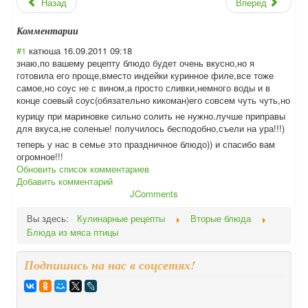
Назад
Вперед
Комментарии
#1
катюша
16.09.2011 09:18
знаю,по вашему рецепту блюдо будет очень вкусно,но я
готовила его проще,вместо индейки куринное филе,все тоже
самое,но соус не с вином,а просто сливки,немного воды и в
конце соевый соус(обязательн
о кикоман)его совсем чуть чуть,но
курицу при мариновке сильно солить не нужно.лучше приправы
для вкуса,не соленые! получилось бесподобно,съел
и на ура!!!)
теперь у нас в семье это праздничное блюдо)) и спасибо вам
огромное!!!
Обновить список комментариев
Добавить комментарий
JComments
Вы здесь:
Кулинарные рецепты
Вторые блюда
Блюда из мяса птицы
Подпишись на нас в соцсетях!