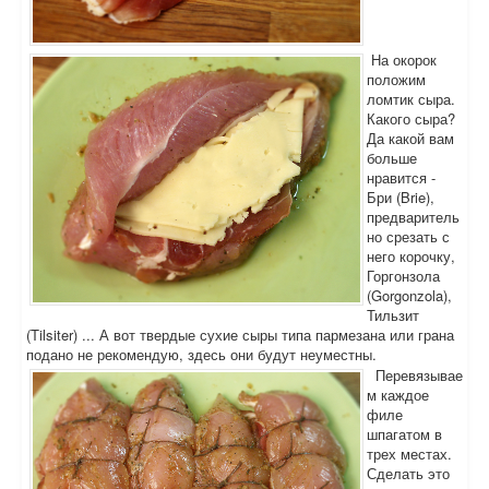
На окорок
положим
ломтик сыра.
Какого сыра?
Да какой вам
больше
нравится -
Бри (Brie),
предваритель
но срезать с
него корочку,
Горгонзола
(Gorgonzola),
Тильзит
(Tilsiter) ... А вот твердые сухие сыры типа пармезана или грана
подано не рекомендую, здесь они будут неуместны.
Перевязывае
м каждое
филе
шпагатом в
трех местах.
Сделать это