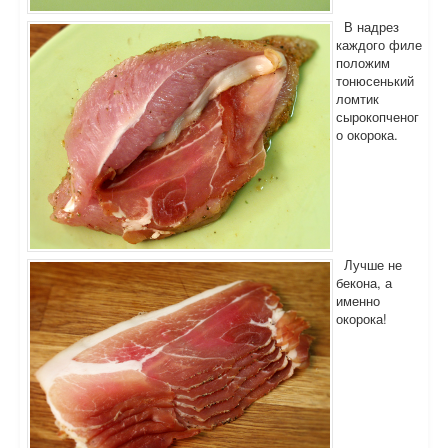
В надрез
каждого филе
положим
тонюсенький
ломтик
сырокопченог
о окорока.
Лучше не
бекона, а
именно
окорока!