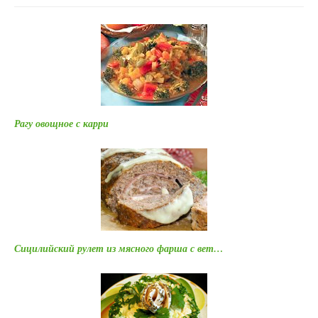
Рагу овощное с карри
Сицилийский рулет из мясного фарша с вет…