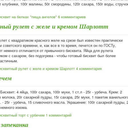
г клубники, 100г малины, 50г смородины, 120г сахара, 150г воды, стручо
исквит на белках "пища ангелов"
6 комментариев
ный рулет с желе и кремом Шарлотт
лет с квадратиком красного желе на срезе был известен практически
 советского времени, и, как все в то время, печется он по ГОСТу,
т немного отличается от привычного бисквита. Яйца для рулета
ком с сахаром, без подогрева - чтобы готовый бисквит был более
астичным.
исквитный рулет с желе и кремом Шарлотт
4 комментария
ечем
исквит: 4 яйца, 100г сахара, 100г муки, 1 ст.л - 25г - урбеча. Крем: 2
 молока, 20г сахарной пудры, 15г сахара, 25г муки, 1 пакетик ванильног
л. - 25г - урбеча, 15 сливочного масла. Украшение: 100г сахарной пудры, 
, немного изюма.
исквитный торт с урбечем
1 комментарий
 запеканка