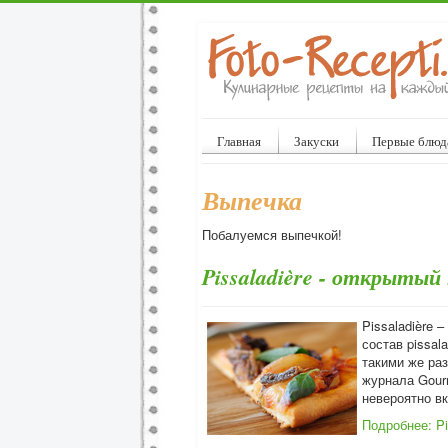
Главная
Закуски
Первые блюд
Выпечка
Побалуемся выпечкой!
Pissaladière - открытый
Pissaladière 
состав pissal
такими же раз
журнала Gourm
невероятно в
Подробнее: Pi