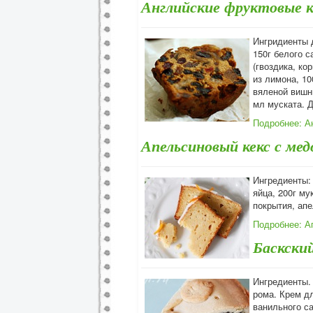
Английские фруктовые 
Ингридиенты д
150г белого с
(гвоздика, ко
из лимона, 10
вяленой вишни
мл муската. Д
Подробнее: А
Апельсиновый кекс с ме
Ингредиенты: 
яйца, 200г му
покрытия, ап
Подробнее: А
Баскски
Ингредиенты. 
рома. Крем дл
ванильного са