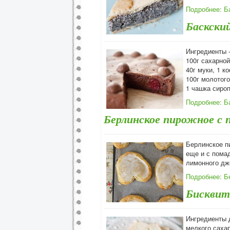
Подробнее: Б
Баскски
Ингредиенты - 
100г сахарной
40г муки, 1 к
100г молотог
1 чашка сироп
Подробнее: Б
Берлинское пирожное с 
Берлинское п
еще и с помад
лимонного дже
Подробнее: Б
Бисквит
Ингредиенты д
мелкого сахар