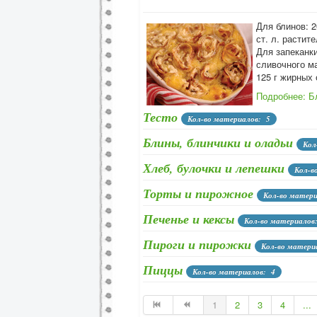
Для блинов: 2
ст. л. растите
Для запеканки
сливочного ма
125 г жирных 
Подробнее: Б
Тесто
Кол-во материалов: 5
Блины, блинчики и оладьи
Кол
Хлеб, булочки и лепешки
Кол-в
Торты и пирожное
Кол-во матер
Печенье и кексы
Кол-во материалов
Пироги и пирожки
Кол-во матери
Пиццы
Кол-во материалов: 4
1
2
3
4
...