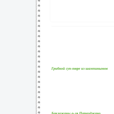
Грибной суп-пюре из шампиньонов
Баклажаны а-ля Пармиджано