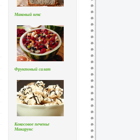
Маковый кекс
Фруктовый салат
Кокосовое печенье
Макарунс