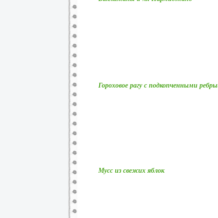
Гороховое рагу с подкопченными реб
Мусс из свежих яблок