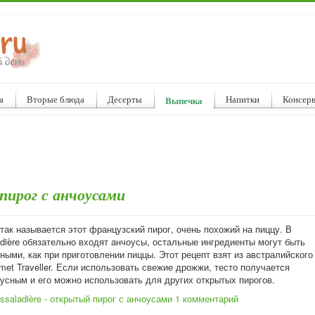
а
Вторые блюда
Десерты
Напитки
Консер
Выпечка
 пирог с анчоусами
– так называется этот французский пирог, очень похожий на пиццу. В
adière обязательно входят анчоусы, остальные ингредиенты могут быть
ными, как при приготовлении пиццы. Этот рецепт взят из австралийского
et Traveller. Если использовать свежие дрожжи, тесто получается
кусным и его можно использовать для других открытых пирогов.
ssaladière - открытый пирог с анчоусами
1 комментарий