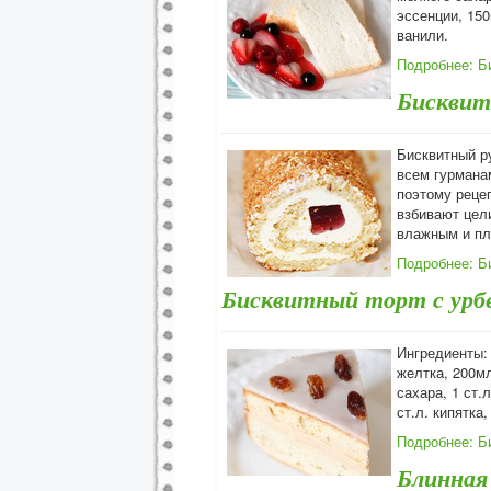
эссенции, 150
ванили.
Подробнее: Б
Бисквит
Бисквитный ру
всем гурманам
поэтому рецеп
взбивают цели
влажным и пл
Подробнее: Б
Бисквитный торт с урб
Ингредиенты: Б
желтка, 200мл
сахара, 1 ст.
ст.л. кипятка
Подробнее: Б
Блинная