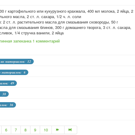
00 г картофельного или кукурузного крахмала, 400 мл молока, 2 яйца, 2
льного масла, 2 ст. л. сахара, 1/2 ч. л. соли
: 2 ст. л. растительного масла для смазывания сковороды, 50 г
сла для смазывания блинов, 300 г домашнего творога, 3 ст. л. сахара,
сливок, 1/4 стручка ванили, 2 яйца
линная запеканка
1 комментарий
-во материалов: 12
о материалов: 6
иалов: 49
: 38
алов: 36
6
7
8
9
10