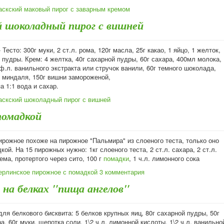
аскский маковый пирог с заварным кремом
й шоколадный пирог с вишней
Тесто: 300г муки, 2 ст.л. рома, 120г масла, 25г какао, 1 яйцо, 1 желток,
 пудры. Крем: 4 желтка, 40г сахарной пудры, 60г сахара, 400мл молока,
оф.л. ванильного экстракта или стручок ванили, 60г темного шоколада,
о миндаля, 150г вишни замороженой,
а 1:1 вода и сахар.
аскский шоколадный пирог с вишней
помадкой
ирожное похоже на пирожное "Пальмира" из слоеного теста, только оно
кой. На 15 пирожных нужно: 1кг слоеного теста, 2 ст.л. сахара, 2 ст.л.
ма, протертого через сито, 100 г
помадки
, 1 ч.л. лимонного сока
ерлинское пирожное с помадкой
3 комментария
 на белках "пища ангелов"
ля белкового бисквита: 5 белков крупных яиц, 80г сахарной пудры, 50г
а, 60г муки, щепотка соли, 1\2 ч.л. лимонной кислоты, 1\2 ч.л. ванильно