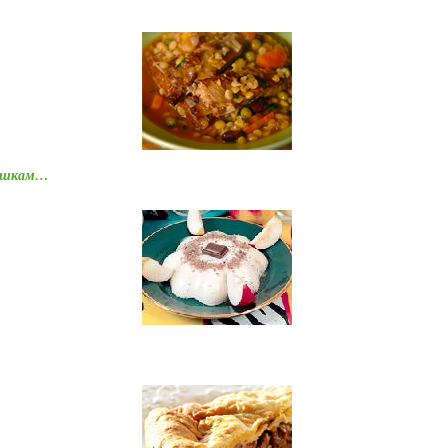
рышкам…