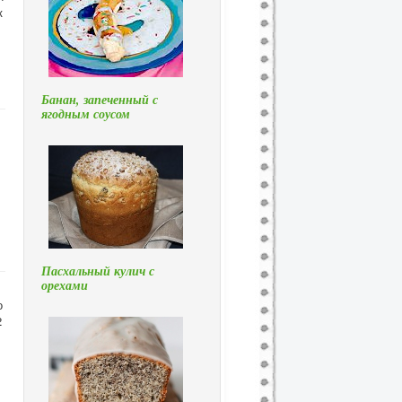
к
Банан, запеченный с
ягодным соусом
Пасхальный кулич с
орехами
о
2