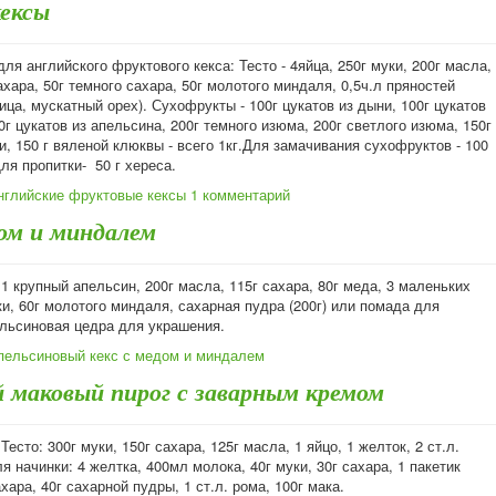
кексы
ля английского фруктового кекса: Тесто - 4яйца, 250г муки, 200г масла,
ахара, 50г темного сахара, 50г молотого миндаля, 0,5ч.л пряностей
рица, мускатный орех). Сухофрукты - 100г цукатов из дыни, 100г цукатов
0г цукатов из апельсина, 200г темного изюма, 200г светлого изюма, 150г
, 150 г вяленой клюквы - всего 1кг.Для замачивания сухофруктов - 100
ля пропитки- 50 г хереса.
нглийские фруктовые кексы
1 комментарий
дом и миндалем
1 крупный апельсин, 200г масла, 115г сахара, 80г меда, 3 маленьких
ки, 60г молотого миндаля, сахарная пудра (200г) или помада для
ельсиновая цедра для украшения.
пельсиновый кекс с медом и миндалем
й маковый пирог с заварным кремом
Тесто: 300г муки, 150г сахара, 125г масла, 1 яйцо, 1 желток, 2 ст.л.
я начинки: 4 желтка, 400мл молока, 40г муки, 30г сахара, 1 пакетик
хара, 40г сахарной пудры, 1 ст.л. рома, 100г мака.