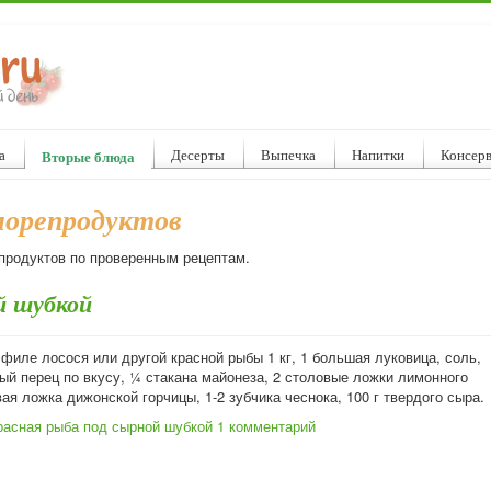
а
Десерты
Выпечка
Напитки
Консер
Вторые блюда
морепродуктов
продуктов по проверенным рецептам.
й шубкой
филе лосося или другой красной рыбы 1 кг, 1 большая луковица, соль,
ый перец по вкусу, ¼ стакана майонеза, 2 столовые ложки лимонного
вая ложка дижонской горчицы, 1-2 зубчика чеснока, 100 г твердого сыра.
расная рыба под сырной шубкой
1 комментарий