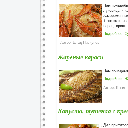
Нам понадобит
луковица, 4 к
замороженных 
1 ложка сливо
перец горошко
Подробнее: С
Автор:
Влад Пискунов
Жареные караси
Нам понадобят
Подробнее: Ж
Автор:
Влад 
Капуста, тушеная с кр
Для приготов