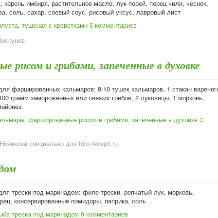
к, корень имбиря, растительное масло, лук-порей, перец чили, чеснок,
а, соль, сахар, соевый соус, рисовый уксус, лавровый лист
апуста, тушеная с креветками
5 комментариев
Пискунов
е рисом и грибами, запеченные в духовке
для фаршированных кальмаров: 8-10 тушек кальмаров, 1 стакан вареног
 100 грамм замороженных или свежих грибов, 2 луковицы, 1 морковь,
майонез.
альмары, фаршированные рисом и грибами, запеченные в духовке
3
Новикова специально для foto-recepti.ru
дом
для трески под маринадом: филе трески, репчатый лук, морковь,
ерец, консервированные помидоры, паприка, соль
ыба треска под маринадом
9 комментариев