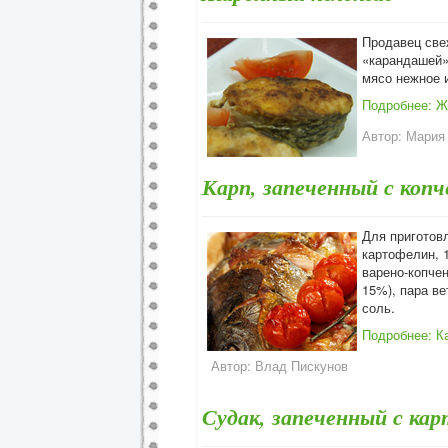
Продавец све
«карандашей»,
мясо нежное 
Подробнее: Ж
Автор:
Мария 
Карп, запеченный с копч
Для приготов
картофелин, 1
варено-копчен
15%), пара ве
соль.
Подробнее: Ка
Автор:
Влад Пискунов
Судак, запеченный с ка