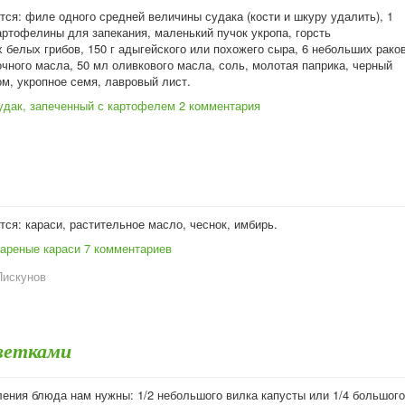
ся: филе одного средней величины судака (кости и шкуру удалить), 1
артофелины для запекания, маленький пучок укропа, горсть
белых грибов, 150 г адыгейского или похожего сыра, 6 небольших раков
чного масла, 50 мл оливкового масла, соль, молотая паприка, черный
м, укропное семя, лавровый лист.
удак, запеченный с картофелем
2 комментария
ся: караси, растительное масло, чеснок, имбирь.
ареные караси
7 комментариев
Пискунов
еветками
ления блюда нам нужны: 1/2 небольшого вилка капусты или 1/4 большого