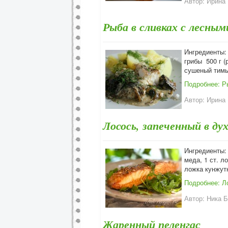
Автор:
Ирина (
Рыба в сливках с лесным
Ингредиенты:
грибы 500 г (
сушеный тимь
Подробнее: Р
Автор:
Ирина (
Лосось, запеченный в дух
Ингредиенты:
меда, 1 ст. л
ложка кунжут
Подробнее: Л
Автор:
Ника Б
Жаренный пеленгас