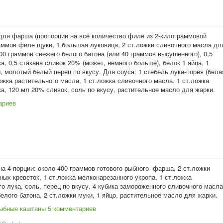
для фарша (пропорции на всё количество филе из 2-килограммовой
раммов филе щуки, 1 большая луковица, 2 ст.ложки сливочного масла дл
00 граммов свежего белого батона (или 40 граммов высушенного), 0,5
а, 0,5 стакана сливок 20% (может, немного больше), белок 1 яйца, 1
, молотый белый перец по вкусу. Для соуса: 1 стебель лука-порея (бела
ложка растительного масла, 1 ст.ложка сливочного масла, 1 ст.ложка
а, 120 мл 20% сливок, соль по вкусу, растительное масло для жарки.
ариев
а 4 порции: около 400 граммов готового рыбного фарша, 2 ст.ложки
ых креветок, 1 ст.ложка мелконарезанного укропа, 1 ст.ложка
о лука, соль, перец по вкусу, 4 кубика замороженного сливочного масла
елого батона, 2 ст.ложки муки, 1 яйцо, растительное масло для жарки.
ыбные каштаны
5 комментариев