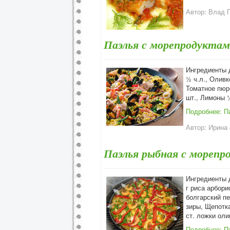
Автор:
Влад 
Паэлья с морепродуктам
Ингредиенты 
½ ч.л., Оливк
Томатное пюр
шт., Лимоны 
Подробнее: П
Автор:
Ирина 
Паэлья рыбная с морепр
Ингредиенты д
г риса арбори
болгарский пе
зиры, Щепотка
ст. ложки оли
Подробнее: П