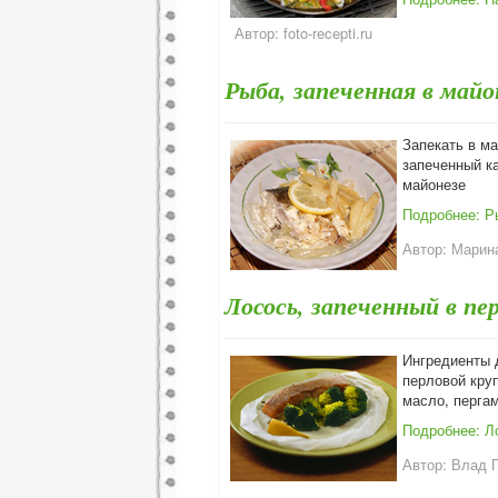
Автор:
foto-recepti.ru
Рыба, запеченная в майо
Запекать в м
запеченный ка
майонезе
Подробнее: Р
Автор:
Марина
Лосось, запеченный в пе
Ингредиенты д
перловой круп
масло, перга
Подробнее: Л
Автор:
Влад 