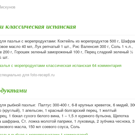
Пискунов
и классическая испанская
для паэльи с морепродуктами: Коктейль из морепродуктов 500 г, Шафра
овое масло 40 мл, Лук репчатый 1 шт., Рис Валенсия 300 г, Соль 1 ч.л.,
е 200 г, Горошек зеленый замороженый 100 г, Перец сладкий зеленый ½
¼ шт.
аэлья с морепродуктами классическая испанская
64 комментария
специально для foto-recepti.ru
одуктами
ля рыбной паэльи: Палтус 300-400 г, 6-8 крупных креветок, 6 мидий, 30
о (круглый), 1 апельсин, 1 красный болгарский перец, 1 желтый
рец, 1 бокал сухого белого вина, 1 – 1,5 л куриного бульона, Щепотка
 шафрана, Ст. ложка молотой паприки, 1 луковица, 2 зубчика чеснока, 3
вкового масла, 150 мл соевого соуса, Соль
аэлья рыбная с морепродуктами
1 комментарий