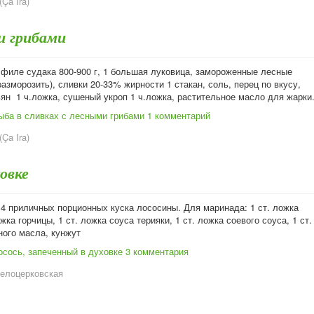
Ça Ira)
и грибами
 филе судака 800-900 г, 1 большая луковица, замороженные лесные
разморозить), сливки 20-33% жирности 1 стакан, соль, перец по вкусу,
ян 1 ч.ложка, сушеный укроп 1 ч.ложка, растительное масло для жарки
ыба в сливках с лесными грибами
1 комментарий
Ça Ira)
овке
 4 приличных порционных куска лососины. Для маринада: 1 ст. ложка
ожка горчицы, 1 ст. ложка соуса терияки, 1 ст. ложка соевого соуса, 1 ст.
ного масла, кунжут
осось, запеченный в духовке
3 комментария
елоцерковская