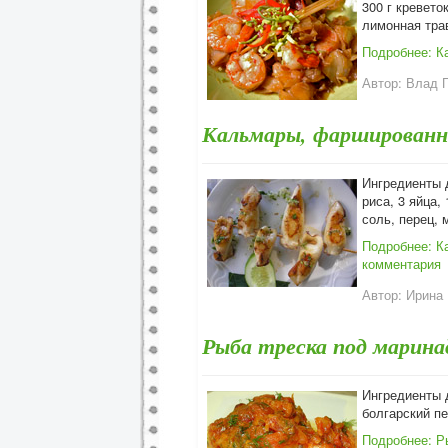
300 г кревето
лимонная трав
Подробнее: К
Автор:
Влад 
Кальмары, фаршированны
Ингредиенты 
риса, 3 яйца,
соль, перец, 
Подробнее: К
комментария
Автор:
Ирина 
Рыба треска под марина
Ингредиенты 
болгарский п
Подробнее: Р