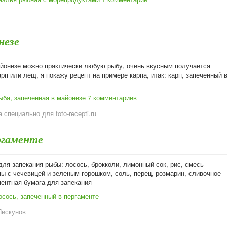
незе
айонезе можно практически любую рыбу, очень вкусным получается
рп или лещ, я покажу рецепт на примере карпа, итак: карп, запеченный 
ыба, запеченная в майонезе
7 комментариев
 специально для foto-recepti.ru
ргаменте
ля запекания рыбы: лосось, брокколи, лимонный сок, рис, смесь
ы с чечевицей и зеленым горошком, соль, перец, розмарин, сливочное
ментная бумага для запекания
осось, запеченный в пергаменте
Пискунов