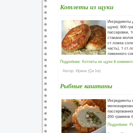
Котлеты из щуки
Ингредиенты 
щуки): 900 г
пассеровки, 1
стакана молок
ст.ложка соли
часть), 1 ст.
лимонного сок
Подробнее: Котлеты из щуки
8 коммент
Автор:
Ирина (Ça Ira)
Рыбные каштаны
Ингредиенты н
мелконарезанн
пассерованног
200 граммов б
Подробнее: Р