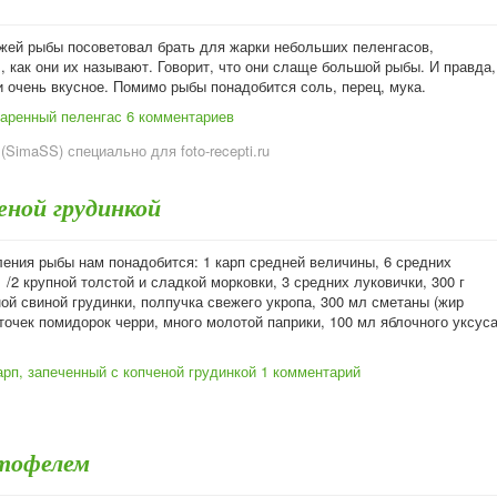
жей рыбы посоветовал брать для жарки небольших пеленгасов,
 как они их называют. Говорит, что они слаще большой рыбы. И правда,
и очень вкусное. Помимо рыбы понадобится соль, перец, мука.
аренный пеленгас
6 комментариев
(SimaSS) специально для foto-recepti.ru
еной грудинкой
ления рыбы нам понадобится: 1 карп средней величины, 6 средних
 /2 крупной толстой и сладкой морковки, 3 средних луковички, 300 г
ой свиной грудинки, полпучка свежего укропа, 300 мл сметаны (жир
точек помидорок черри, много молотой паприки, 100 мл яблочного уксуса
рп, запеченный с копченой грудинкой
1 комментарий
ртофелем