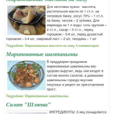
Для заготовки нужно: маслята,
растительное масло по 1 ст.л. на
литровую банку, уксус 70% – 1 ст.л.
на банку, чеснок – 2 зубчика. Для
маринада на 1 л воды: соль крупная –
2 ст.л., сахар – 3 ст.л., перец
горошком – 5-6 шт, перец душистый
горошком – 3-4 шт, лавровый лист – 2 шт, гвоздика – 1 шт
Подробнее: Маринованные маслята на зиму
4 комментария
Маринованные шампиньоны
В преддверии праздников
маринованные шампиньоны вас
здорово выручат, ведь они входят в
состав многих салатов, а домашние
шампиньоны гораздо вкуснее
покупных и рецепт их приготовления
прост.
Подробнее: Маринованные шампиньоны
Салат "Шляпка"
ИНГРЕДИЕНТЫ: 5 яиц (понадобится