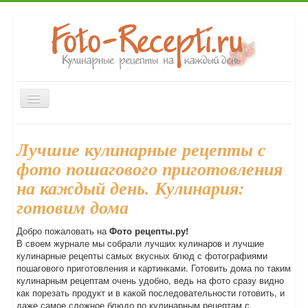
Включить/
выключить
навигацию
Закуски
Первые блюда
Вторые блюда
Главная
Лучшие кулинарные рецепты с
Десерты
Выпечка
Напитки
Консервирование
фото пошагового приготовления
Форум
на каждый день. Кулинария:
готовим дома
Добро пожаловать на
Фото рецепты.ру!
В своем журнале мы собрали лучших кулинаров и лучшие
кулинарные рецепты самых вкусных блюд с фотографиями
пошагового приготовления и картинками. Готовить дома по таким
кулинарным рецептам очень удобно, ведь на фото сразу видно
как порезать продукт и в какой последовательности готовить, и
даже самое сложное блюдо по кулинарным рецептам с