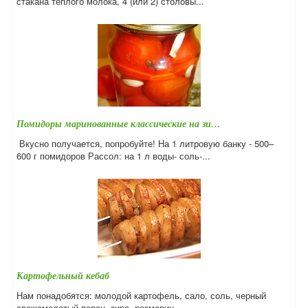
стакана теплого молока, 4 (или 2) столовы...
Помидоры маринованные классические на зи…
Вкусно получается, попробуйте! На 1 литровую банку - 500–
600 г помидоров Рассол: на 1 л воды- соль-...
Картофельный кебаб
Нам понадобятся: молодой картофель, сало, соль, черный
свежемолотый перец, зира, розмарин. ...