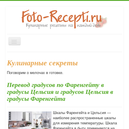
Включить/
выключить
навигацию
Главная
Закуски
Первые блюда
Вторые блюда
Кулинарные секреты
Десерты
Выпечка
Напитки
Консервирование
Поговорим о мелочах в готовке.
Форум
Перевод градусов по Фаренгейту в
градусы Цельсия и градусов Цельсия в
градусы Фаренгейта
Шкалы Фаренгейта и Цельсия —
наиболее распространенные шкалы
для измерения температуры. Шкала
Фаренгейта в быту применяется на