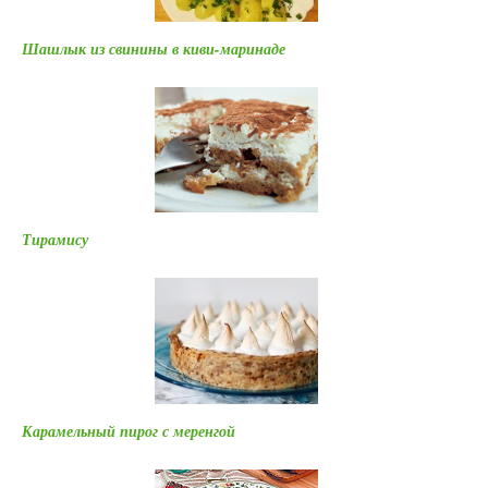
Шашлык из свинины в киви-маринаде
Тирамису
Карамельный пирог с меренгой