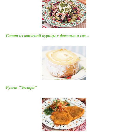
Салат из копченой курицы с фасолью и све…
Рулет "Экстра"