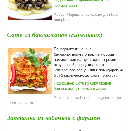
комментария
Автор:
Марина специально для foto-
recepti.ru
Соте из баклажанов (синеньких)
Понадобятся: на 2 кг
баклажан полкилограмма моркови,
полкилограмма лука, один горький
стручковый перец, пол кило
болгарского перца, 800 г помидоров, 4-
5 зубчиков чеснока. Соль по вкусу.
Подробнее: Соте из баклажанов
(синеньких)
58 комментариев
Автор:
Сергей Нагоев специально для
foto-recepti.ru
Запеканка из кабачков с фаршем