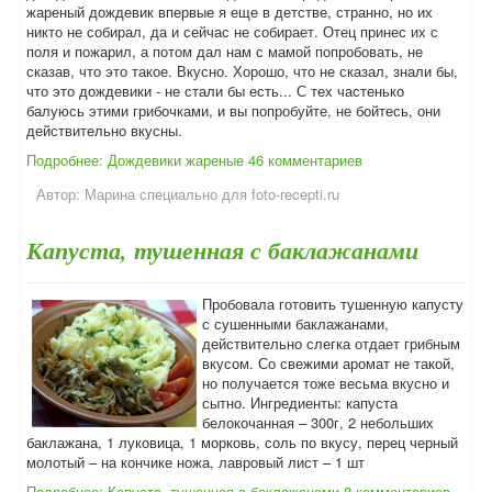
жареный дождевик впервые я еще в детстве, странно, но их
никто не собирал, да и сейчас не собирает. Отец принес их с
поля и пожарил, а потом дал нам с мамой попробовать, не
сказав, что это такое. Вкусно. Хорошо, что не сказал, знали бы,
что это дождевики - не стали бы есть... С тех частенько
балуюсь этими грибочками, и вы попробуйте, не бойтесь, они
действительно вкусны.
Подробнее: Дождевики жареные
46 комментариев
Автор:
Марина специально для foto-recepti.ru
Капуста, тушенная с баклажанами
Пробовала готовить тушенную капусту
с сушенными баклажанами,
действительно слегка отдает грибным
вкусом. Со свежими аромат не такой,
но получается тоже весьма вкусно и
сытно. Ингредиенты: капуста
белокочанная – 300г, 2 небольших
баклажана, 1 луковица, 1 морковь, соль по вкусу, перец черный
молотый – на кончике ножа, лавровый лист – 1 шт
Подробнее: Капуста, тушенная с баклажанами
8 комментариев