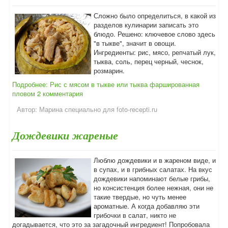
Сложно было определиться, в какой из
разделов кулинарии записать это
блюдо. Решено: ключевое слово здесь
"в тыкве", значит в овощи.
Ингредиенты: рис, мясо, репчатый лук,
тыква, соль, перец черный, чеснок,
розмарин.
Подробнее: Рис с мясом в тыкве или тыква фаршированная
пловом
2 комментария
Автор:
Марина специально для foto-recepti.ru
Дождевики жареные
Люблю дождевики и в жареном виде, и
в супах, и в грибных салатах. На вкус
дождевики напоминают белые грибы,
но консистенция более нежная, они не
такие твердые, но чуть менее
ароматные. А когда добавляю эти
грибочки в салат, никто не
догадывается, что это за загадочный ингредиент! Попробовала