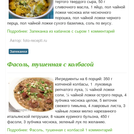
тертого твердого сыра, 50 г
сливочного масла, 1 яйцо, пол чайной
ложки чеснока или чесночного
порошка, пол чайной ложки черного
перца, пол чайной ложки сухого базилика, соль по вкусу.
Подробнее: Запеканка из кабачков с сыром
1 комментарий
Автор:
foto-recepti.ru
Запеканки
Фасоль, тушенная с колбасой
Ингредиенты на 6 порций: 350 г
копченой колбасы, 1 луковица
репчатого лука, ½ чайной ложки
соли, ¼ чайной ложки острого перца, 4
зубчика чеснока целом, 5 веточек
свежего тимьяна, 4 лавровых листа, 3
чайные ложки мелко нарезанного
итальянской петрушки, 8 чашек куриного бульона, 450 г
фасоли, 3 зубчика чеснока, зеленый лук по желанию.
Подробнее: Фасоль, тушенная с колбасой
1 комментарий