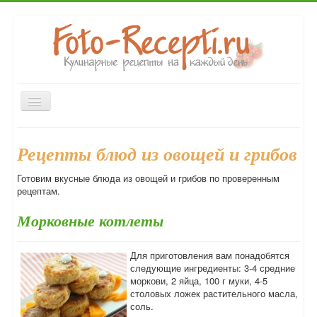
Включить/
выключить
навигацию
Главная
Закуски
Первые блюда
Вторые блюда
Рецепты блюд из овощей и грибов
Десерты
Выпечка
Напитки
Консервирование
Готовим вкусные блюда из овощей и грибов по проверенным
Форум
рецептам.
Морковные котлеты
Для приготовления вам понадобятся
следующие ингредиенты: 3-4 средние
моркови, 2 яйца, 100 г муки, 4-5
столовых ложек растительного масла,
соль.