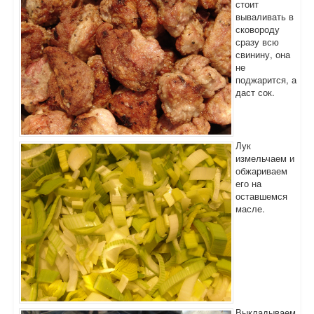
стоит
вываливать в
сковороду
сразу всю
свинину, она
не
поджарится, а
даст сок.
Лук
измельчаем и
обжариваем
его на
оставшемся
масле.
Выкладываем