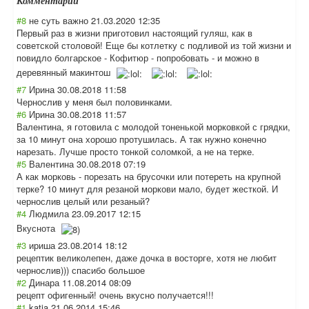
Комментарии
#8
не суть важно
21.03.2020 12:35
Первый раз в жизни приготовил настоящий гуляш, как в
советской столовой! Еще бы котлетку с подливой из той жизни и
повидло болгарское - Кофитюр - попробовать - и можно в
деревянный макинтош
#7
Ирина
30.08.2018 11:58
Чернослив у меня был половинками.
#6
Ирина
30.08.2018 11:57
Валентина, я готовила с молодой тоненькой морковкой с грядки,
за 10 минут она хорошо протушилась. А так нужно конечно
нарезать. Лучше просто тонкой соломкой, а не на терке.
#5
Валентина
30.08.2018 07:19
А как морковь - порезать на брусочки или потереть на крупной
терке? 10 минут для резаной моркови мало, будет жесткой. И
чернослив целый или резаный?
#4
Людмила
23.09.2017 12:15
Вкуснота
#3
ириша
23.08.2014 18:12
рецептик великолепен, даже дочка в восторге, хотя не любит
чернослив))) спасибо большое
#2
Динара
11.08.2014 08:09
рецепт офигенный! очень вкусно получается!!!
#1
katja
21.06.2014 15:46