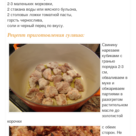
2-3 маленьких морковки,
2 стакана воды или мясного бульона,
2 столовых ложки томатной пасты,
горсть чернослива,
соли и черный перец по вкусу.
Рецепт приготовления гуляша:
Свинину
нарезаем
кубиками с
гранью
порядка 2-3
см,
обваливаем в
муке и
обжариваем
партиями в
разогретом
растительном
масле до
золотистой
корочки
с обеих
сторон. Не