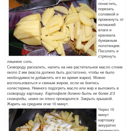
почистить,
порезать
соломкой и
промокнуть от
излишней
влаги и
крахмала
бумажным
полотенцем.
Посолить и
стряхнуть
лишнюю соль.
Сковороду раскалить, налить на нее растительное масло слоем
около 2 мм (масла должно быть достаточно, чтобы не было
необходимости добавлять его во время жарки). Можно
воспользоваться и свиным жиром, если не боитесь
холестерина. Немного подогреть масло или жир и выложить в
сковороду картошку.
Картофеля должно быть не более 2/3
сковороды, иначе он плохо прожарится
. Закрыть крышкой.
Жарить на среднем огне 10 минут.
Через 10
минут
картошку
аккуратно
перемешать,