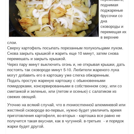
поднимая
поджареные
брусочки со
дна
сковороды и
перемещая их
в верхние
слои.
Сверху картофель посыпать порезанным полукольцами луком.
Снова закрыть крышкой и жарить еще 10 минут, затем снова
перемешать и закрыть крышкой.
Через пару минут выключить огонь и, не открывая крышки, дать
постоять так сковороде минут 5-10. Любители жареного лука
могут добавить его в картошку уже слегка обжаренным.
Подать простую жареную картошку с обыкновенными
помидорками, консервированными в собственном соку, или со
сметанкой и зеленью, или (летом и осенью) с салатиком из
свежих овощей.
Уточню на всякий случай, что в
тонкостенной
алюминевой или
жестяной сковороде во-первых, нужно будет увеличить время
приготовления картофеля, во-вторых - картошка все равно не
получится такая вкусная, как в чугунной. в-третьих - и порядок
жарки будет другой.