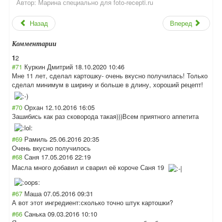
Автор:
Марина специально для foto-recepti.ru
Назад
Вперед
Комментарии
1
2
#71
Куркин Дмитрий
18.10.2020 10:46
Мне 11 лет, cделал картошку- очень вкусно получилась! Только
сделал минимум в ширину и больше в длину, хороший рецепт!
#70
Орхан
12.10.2016 16:05
Зашибись как раз сковорода такая)))Всем приятного аппетита
#69
Рамиль
25.06.2016 20:35
Очень вкусно получилось
#68
Саня
17.05.2016 22:19
Масла много добавил и сварил её короче Саня 19
#67
Маша
07.05.2016 09:31
А вот этот ингредиент:скол
ько точно штук картошки?
#66
Санька
09.03.2016 10:10