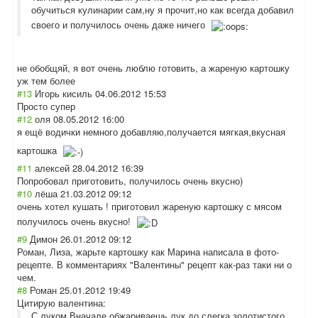
обучиться кулинарии сам,ну я прочит,но как всегда добавил
своего и получилось очень даже ничего
не обобщяй, я вот очень люблю готовить, а жареную картошку
уж тем более
#13
Игорь кисиль
04.06.2012 15:53
Просто супер
#12
оля
08.05.2012 16:00
я ещё водички немного добавляю,получа
ется мягкая,вкусная
картошка
#11
алексей
28.04.2012 16:39
Попробовал приготовить, получилось очень вкусно)
#10
лёша
21.03.2012 09:12
очень хотел кушать ! приготовил жареную картошку с мясом
получилось очень вкусно!
#9
Димон
26.01.2012 09:12
Роман, Лиза, жарьте картошку как Марина написала в фото-
рецепте. В комментариях "Валентины" рецепт как-раз таки ни о
чем.
#8
Роман
25.01.2012 19:49
Цитирую валентина:
С луком.Вначале обжариваешь лук до слегка золотистого