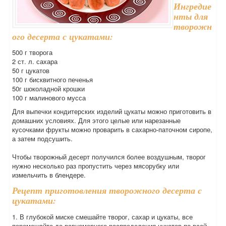
Ингредие
нты для
творожн
ого десерта с цукатами:
500 г творога
2 ст. л. сахара
50 г цукатов
100 г бисквитного печенья
50г шоколадной крошки
100 г малинового мусса
Для выпечки кондитерских изделий цукаты можно приготовить в
домашних условиях. Для этого целые или нарезанные
кусочками фрукты можно проварить в сахарно-паточном сиропе,
а затем подсушить.
Чтобы творожный десерт получился более воздушным, творог
нужно несколько раз пропустить через мясорубку или
измельчить в блендере.
Рецепт приготовления творожного десерта с
цукатами:
1. В глубокой миске смешайте творог, сахар и цукаты, все
перемешайте до равномерного распределения цукатов по всей