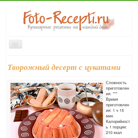
Включить/
выключить
навигацию
Главная
Закуски
Первые блюда
Вторые блюда
Творожный десерт с цукатами
Выпечка
Напитки
Консервирование
Десерты
Форум
Сложность
приготовлен
ия: ***
Время
приготовлен
ия: 1 ч 15
мин
Калорийност
ь 1 порции:
210 ккал