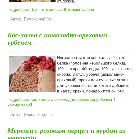
ст.ложка.
Подробнее: Чак-чак медовый
6 комментариев
Автор:
БелокураяЖоз
Кос-халва с шоколадно-ореховым
урбечем
Ингредиенты для кос-халвы: 1 ст.л.
белка (половина небольшого белка),
100г сахара, 40г воды, 100г глюкозного
сиропа, 3 ст.л. урбеча (шоколадно-
ореховый), орехи или сушеные ягоды
для украшения, если хотите добавить
в халву орехи, понадобится ок. 50г.
Подробнее: Кос-халва с шоколадно-ореховым урбечем
1
комментарий
Автор:
Ирина Чадеева
Меренги с розовым перцем и курдом из
маракуйи