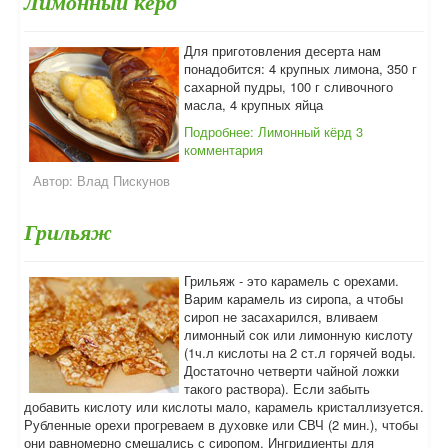
Лимонный кёрд
Для приготовления десерта нам
понадобится: 4 крупных лимона, 350 г
сахарной пудры, 100 г сливочного
масла, 4 крупных яйца
Подробнее: Лимонный кёрд
3
комментария
Автор:
Влад Пискунов
Грильяж
Грильяж - это карамель с орехами.
Варим карамель из сиропа, а чтобы
сироп не засахарился, вливаем
лимонный сок или лимонную кислоту
(1ч.л кислоты на 2 ст.л горячей воды.
Достаточно четверти чайной ложки
такого раствора). Если забыть
добавить кислоту или кислоты мало, карамель кристаллизуется.
Рубленные орехи прогреваем в духовке или СВЧ (2 мин.), чтобы
они равномерно смешались с сиропом. Ингридиенты для