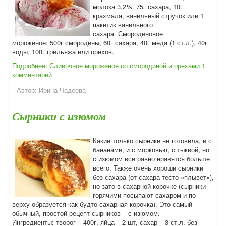
молока 3,2%. 75г сахара, 10г
крахмала, ванильный стручок или 1
пакетик ванильного
сахара. Смородиновое
мороженое: 500г смородины, 60г сахара, 40г меда (1 ст.л.), 40г
воды, 100г грильяжа или орехов.
Подробнее: Сливочное мороженое со смородиной и орехами
1
комментарий
Автор:
Ирина Чадеева
Сырники с изюмом
Какие только сырники не готовила, и с
бананами, и с морковью, с тыквой, но
с изюмом все равно нравятся больше
всего. Также очень хороши сырники
без сахара (от сахара тесто «плывет»),
но зато в сахарной корочке (сырники
горячими посыпают сахаром и по
верху образуется как будто сахарная корочка). Это самый
обычный, простой рецепт сырников – с изюмом.
Ингредиенты: творог – 400г, яйца – 2 шт, сахар – 3 ст.л. без