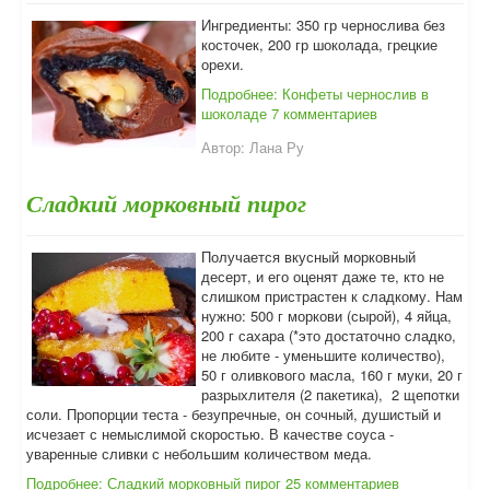
Ингредиенты: 350 гр чернослива без
косточек, 200 гр шоколада, грецкие
орехи.
Подробнее: Конфеты чернослив в
шоколаде
7 комментариев
Автор:
Лана Ру
Сладкий морковный пирог
Получается вкусный морковный
десерт, и его оценят даже те, кто не
слишком пристрастен к сладкому. Нам
нужно: 500 г моркови (сырой), 4 яйца,
200 г сахара (*это достаточно сладко,
не любите - уменьшите количество),
50 г оливкового масла, 160 г муки, 20 г
разрыхлителя (2 пакетика), 2 щепотки
соли. Пропорции теста - безупречные, он сочный, душистый и
исчезает с немыслимой скоростью. В качестве соуса -
уваренные сливки с небольшим количеством меда.
Подробнее: Сладкий морковный пирог
25 комментариев