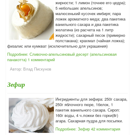
жирности; 1 лимон (точнее его цедра);
5 небольших апельсинов;
малюсенький кусочек имбиря; пара
ложек ароматного меда; два пакетика
ванильного сахара и два пакетика
желатина (из расчета на 1 литр
жидкости); сахарный песок (примерно
полстакана); крахмал (чайная ложка);
физалис или кумкват (исключительно для украшения)
Подробнее: Сливочно-апельсиновый десерт (апельсиновая
панакотта)
1 комментарий
Автор:
Влад Пискунов
Зефир
Ингридиенты для зефира: 250г сахара,
250г яблочного пюре, 1белок, 1
пакетик ванильного сахара. Сироп:
160г воды, 4 ч.ложки без горки(8г)
агара. Cахарная пудра для посыпки.
Подробнее: Зефир
42 комментария