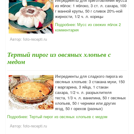
Ингредиенты для приготовления мусса
из яблок: 1 яблоко, 3 ст. л. сахара, 100
г манной крупы, 50 г сливок 20%-ной
жирности, 1/2 ч. л. корицы
Подробнее: Мусс из свежих яблок
2
комментария
Автор:
foto-recepti.ru
Тертый пирог из овсяных хлопьев с
медом
Ингредиенты для сладкого пирога из
овсяных хлопьев: 3 стакана муки, 150
г маргарина, 3 яйца, 1 стакан
сахара, 1/2 ч. л. разрыхлителя
теста, 1/3 ч. л. ванилина, 50 г овсяных
хлопьев, 50 г черники или других
ягод, 50 г орехов (разных)
Подробнее: Тертый пирог из овсяных хлопьев с медом
Автор:
foto-recepti.ru