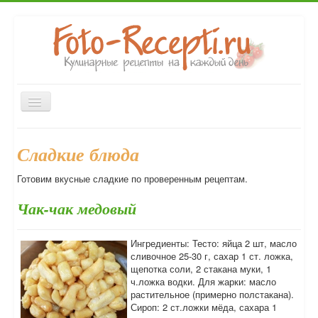
Включить/
выключить
навигацию
Главная
Закуски
Первые блюда
Вторые блюда
Сладкие блюда
Выпечка
Напитки
Консервирование
Десерты
Готовим вкусные сладкие по проверенным рецептам.
Форум
Чак-чак медовый
Ингредиенты: Тесто: яйца 2 шт, масло
сливочное 25-30 г, сахар 1 ст. ложка,
щепотка соли, 2 стакана муки, 1
ч.ложка водки. Для жарки: масло
растительное (примерно полстакана).
Сироп: 2 ст.ложки мёда, сахара 1