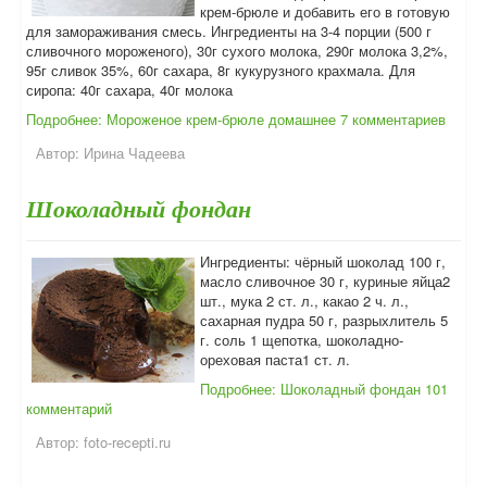
крем-брюле и добавить его в готовую
для замораживания смесь. Ингредиенты на 3-4 порции (500 г
сливочного мороженого), 30г сухого молока, 290г молока 3,2%,
95г сливок 35%, 60г сахара, 8г кукурузного крахмала. Для
сиропа: 40г сахара, 40г молока
Подробнее: Мороженое крем-брюле домашнее
7 комментариев
Автор:
Ирина Чадеева
Шоколадный фондан
Ингредиенты: чёрный шоколад 100 г,
масло сливочное 30 г, куриные яйца2
шт., мука 2 ст. л., какао 2 ч. л.,
сахарная пудра 50 г, разрыхлитель 5
г. соль 1 щепотка, шоколадно-
ореховая паста1 ст. л.
Подробнее: Шоколадный фондан
101
комментарий
Автор:
foto-recepti.ru