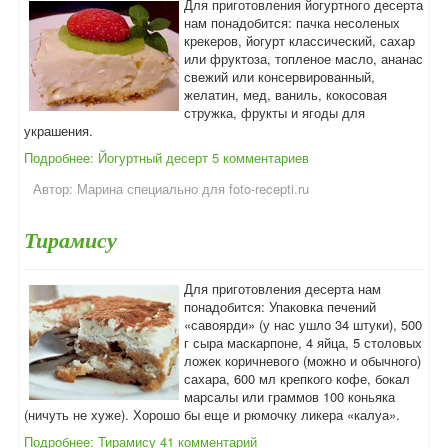
Для приготовления йогуртного десерта
нам понадобится: пачка несоленых
крекеров, йогурт классический, сахар
или фруктоза, топленое масло, ананас
свежий или консервированный,
желатин, мед, ваниль, кокосовая
стружка, фрукты и ягоды для
украшения.
Подробнее: Йогуртный десерт
5 комментариев
Автор:
Марина специально для foto-recepti.ru
Тирамису
Для приготовления десерта нам
понадобится: Упаковка печений
«савоярди» (у нас ушло 34 штуки), 500
г сыра маскарпоне, 4 яйца, 5 столовых
ложек коричневого (можно и обычного)
сахара, 600 мл крепкого кофе, бокал
марсалы или граммов 100 коньяка
(ничуть не хуже). Хорошо бы еще и рюмочку ликера «калуа».
Подробнее: Тирамису
41 комментарий