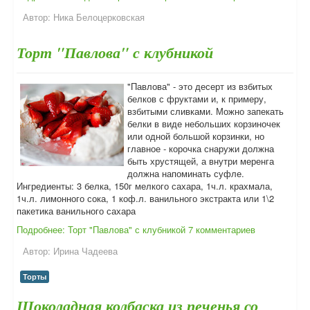
Автор:
Ника Белоцерковская
Торт "Павлова" с клубникой
"Павлова" - это десерт из взбитых
белков с фруктами и, к примеру,
взбитыми сливками. Можно запекать
белки в виде небольших корзиночек
или одной большой корзинки, но
главное - корочка снаружи должна
быть хрустящей, а внутри меренга
должна напоминать суфле.
Ингредиенты: 3 белка, 150г мелкого сахара, 1ч.л. крахмала,
1ч.л. лимонного сока, 1 коф.л. ванильного экстракта или 1\2
пакетика ванильного сахара
Подробнее: Торт "Павлова" с клубникой
7 комментариев
Автор:
Ирина Чадеева
Торты
Шоколадная колбаска из печенья со