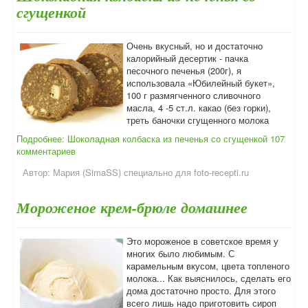
сгущенкой
Очень вкусный, но и достаточно
калорийный десертик - пачка
песочного печенья (200г), я
использовала «Юбилейный букет»,
100 г размягченного сливочного
масла, 4 -5 ст.л. какао (без горки),
треть баночки сгущенного молока
Подробнее: Шоколадная колбаска из печенья со сгущенкой
107
комментариев
Автор:
Мария (SimaSS) специально для foto-recepti.ru
Мороженое крем-брюле домашнее
Это мороженое в советское время у
многих было любимым. С
карамельным вкусом, цвета топленого
молока... Как выяснилось, сделать его
дома достаточно просто. Для этого
всего лишь надо приготовить сироп