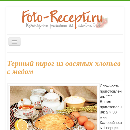
Включить/
выключить
навигацию
Главная
Закуски
Первые блюда
Вторые блюда
Тертый пирог из овсяных хлопьев
Выпечка
Напитки
Консервирование
Десерты
с медом
Форум
Сложность
приготовлен
ия: ****
Время
приготовлен
ия: 2 ч 30
мин
Калорийност
ь 1 порции: