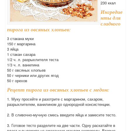
230 ккал
Ингредие
нты для
сладкого
пирога из овсяных хлопьев:
3 стакана муки
150 г маргарина
3 яйца
1 стакан сахара
1/2 ч. л. разрыхлителя теста
1/3 ч. л. ванилина
50 г овсяных хлопьев
50 г черники или других ягод
50 г орехов
Рецепт пирога из овсяных хлопьев с медом:
1. Муку просейте и разотрите с маргарином, сахаром,
разрыхлителем, ванилином до однородной консистенции.
2. В сливочно-мучную смесь введите яйца и замесите тесто.
3. Готовое тесто разделите на две части. Одну раскатайте в
пласт и выложите на смазанную маслом сковороду. Вторую