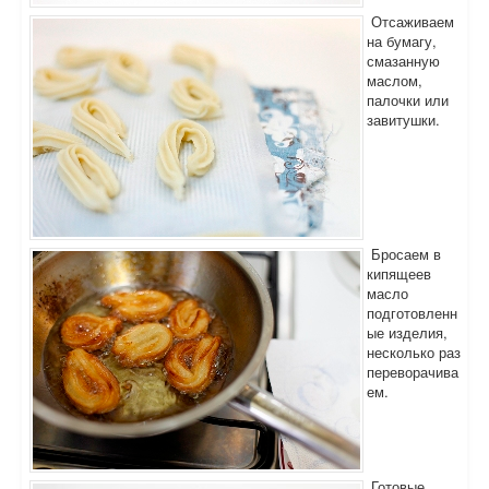
Отсаживаем
на бумагу,
смазанную
маслом,
палочки или
завитушки.
Бросаем в
кипящеев
масло
подготовленн
ые изделия,
несколько раз
переворачива
ем.
Готовые