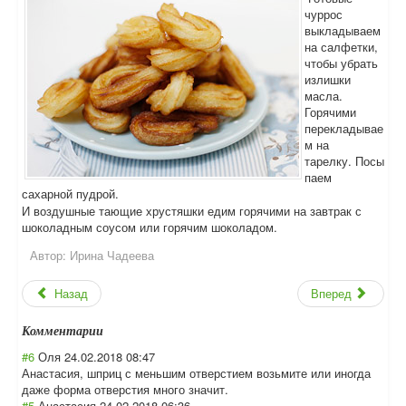
чуррос
выкладываем
на салфетки,
чтобы убрать
излишки
масла.
Горячими
перекладывае
м на
тарелку. Посы
паем
сахарной пудрой.
И воздушные тающие хрустяшки едим горячими на завтрак с
шоколадным соусом или горячим шоколадом.
Автор:
Ирина Чадеева
Назад
Вперед
Комментарии
#6
Оля
24.02.2018 08:47
Анастасия, шприц с меньшим отверстием возьмите или иногда
даже форма отверстия много значит.
#5
Анастасия
24.02.2018 06:36