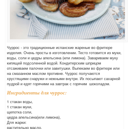
Чуррос - это традиционные испанские жареные во фритюре
изделия. Очень просты в изготовлении. Тесто готовится из муки,
воды, соли и цедры апельсина (или лимона). Завариваем муку
кипящей подсоленной водой. Кондитерским шприцом
отсаживаем палочки или завитушки. Выпекаем во фритюре или
на смазанном маслом противне. Чуррос получаются
хрустящими снаружи и нежными внутри. Их посыпают сахарной
пудрой и едят горячими на завтрак с горячим шоколадом.
Ингридиенты для чуррос:
1 стакан воды,
1 стакан муки,
щепотка соли,
цедра апельсина(или лимона),
Для жарки:
растительно масло.