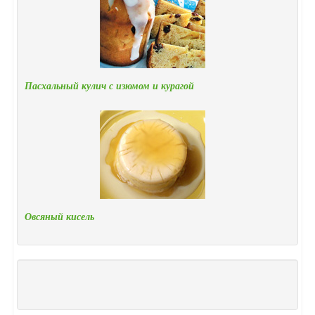
Пасхальный кулич с изюмом и курагой
Овсяный кисель