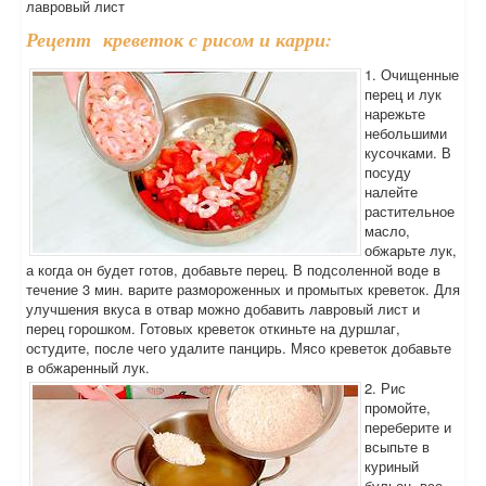
лавровый лист
Рецепт креветок с рисом и карри:
1. Очищенные
перец и лук
нарежьте
небольшими
кусочками. В
посуду
налейте
растительное
масло,
обжарьте лук,
а когда он будет готов, добавьте перец. В подсоленной воде в
течение 3 мин. варите размороженных и промытых креветок. Для
улучшения вкуса в отвар можно добавить лавровый лист и
перец горошком. Готовых креветок откиньте на дуршлаг,
остудите, после чего удалите панцирь. Мясо креветок добавьте
в обжаренный лук.
2. Рис
промойте,
переберите и
всыпьте в
куриный
бульон, все