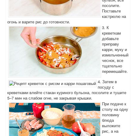
посолите.
Поставьте
кастрюлю на
огонь и варите рис до готовности.
3. К
креветкам
добавьте
приправу
карри, муку и
измельченный
чеснок, все
тщательно
перемешайте.
4. Затем в
посуду с
креветками влейте стакан куриного бульона, посолите и тушите
5–7 мин на слабом огне, не закрывая крышки.
При подаче к
столу на одну
половину
блюда
выложите
рис, а на