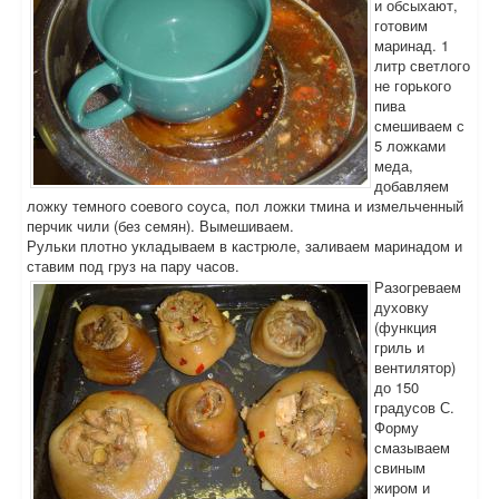
и обсыхают,
готовим
маринад. 1
литр светлого
не горького
пива
смешиваем с
5 ложками
меда,
добавляем
ложку темного соевого соуса, пол ложки тмина и измельченный
перчик чили (без семян). Вымешиваем.
Рульки плотно укладываем в кастрюле, заливаем маринадом и
ставим под груз на пару часов.
Разогреваем
духовку
(функция
гриль и
вентилятор)
до 150
градусов С.
Форму
смазываем
свиным
жиром и