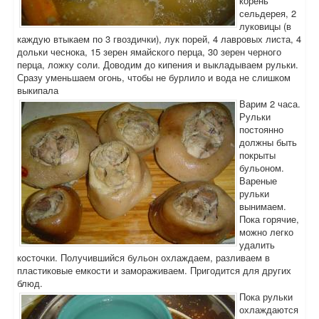
корень
сельдерея, 2
луковицы (в
каждую втыкаем по 3 гвоздички), лук порей, 4 лавровых листа, 4
дольки чеснока, 15 зерен ямайского перца, 30 зерен черного
перца, ложку соли. Доводим до кипения и выкладываем рульки.
Сразу уменьшаем огонь, чтобы не бурлило и вода не слишком
выкипала
Варим 2 часа.
Рульки
постоянно
должны быть
покрыты
бульоном.
Вареные
рульки
вынимаем.
Пока горячие,
можно легко
удалить
косточки. Получившийся бульон охлаждаем, разливаем в
пластиковые емкости и замораживаем. Пригодится для других
блюд.
Пока рульки
охлаждаются