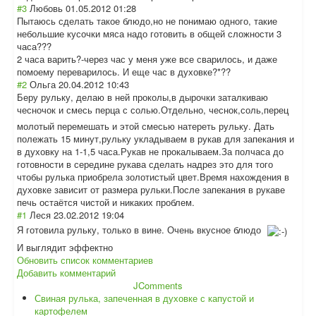
#3
Любовь
01.05.2012 01:28
Пытаюсь сделать такое блюдо,но не понимаю одного, такие
небольшие кусочки мяса надо готовить в общей сложности 3
часа???
2 часа варить?-через час у меня уже все сварилось, и даже
помоему переварилось. И еще час в духовке?*??
#2
Ольга
20.04.2012 10:43
Беру рульку, делаю в ней проколы,в дырочки заталкиваю
чесночок и смесь перца с солью.Отдельно, чеснок,соль,пер
ец
молотый перемешать и этой смесью натереть рульку. Дать
полежать 15 минут,рульку укладываем в рукав для запекания и
в духовку на 1-1,5 часа.Рукав не прокалываем.За полчаса до
готовности в середине рукава сделать надрез это для того
чтобы рулька приобрела золотистый цвет.Время нахождения в
духовке зависит от размера рульки.После запекания в рукаве
печь остаётся чистой и никаких проблем.
#1
Леся
23.02.2012 19:04
Я готовила рульку, только в вине. Очень вкусное блюдо
И выглядит эффектно
Обновить список комментариев
Добавить комментарий
JComments
Свиная рулька, запеченная в духовке с капустой и
картофелем