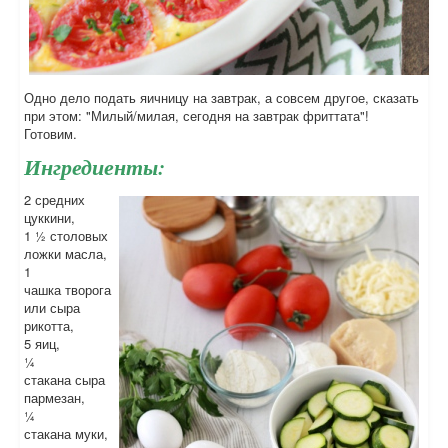
Одно дело подать яичницу на завтрак, а совсем другое, сказать
при этом: "Милый/милая, сегодня на завтрак фриттата"!
Готовим.
Ингредиенты:
2 средних
цуккини,
1 ½ столовых
ложки масла,
1
чашка творога
или сыра
рикотта,
5 яиц,
¼
стакана сыра
пармезан,
¼
стакана муки,