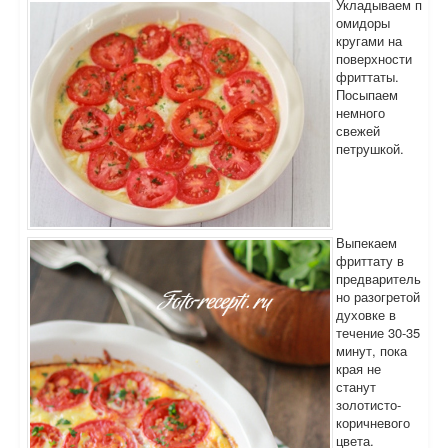
Укладываем п
омидоры
кругами на
поверхности
фриттаты.
Посыпаем
немного
свежей
петрушкой.
Выпекаем
фриттату в
предваритель
но разогретой
духовке в
течение 30-35
минут, пока
края не
станут
золотисто-
коричневого
цвета.