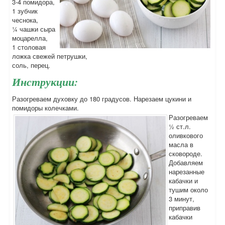
3-4 помидора,
1 зубчик
чеснока,
¼ чашки сыра
моцарелла,
1 столовая
ложка свежей петрушки,
соль, перец.
Инструкции:
Разогреваем духовку до 180 градусов. Нарезаем цукини и
помидоры колечками.
Разогреваем
½ ст.л.
оливкового
масла в
сковороде.
Добавляем
нарезанные
кабачки и
тушим около
3 минут,
приправив
кабачки