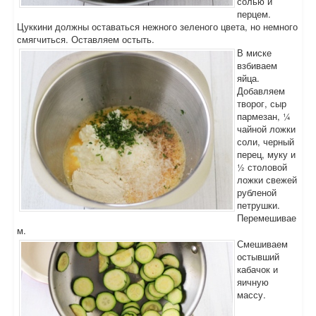
солью и
перцем.
Цуккини должны оставаться нежного зеленого цвета, но немного
смягчиться. Оставляем остыть.
В миске
взбиваем
яйца.
Добавляем
творог, сыр
пармезан, ¼
чайной ложки
соли, черный
перец, муку и
½ столовой
ложки свежей
рубленой
петрушки.
Перемешивае
м.
Смешиваем
остывший
кабачок и
яичную
массу.