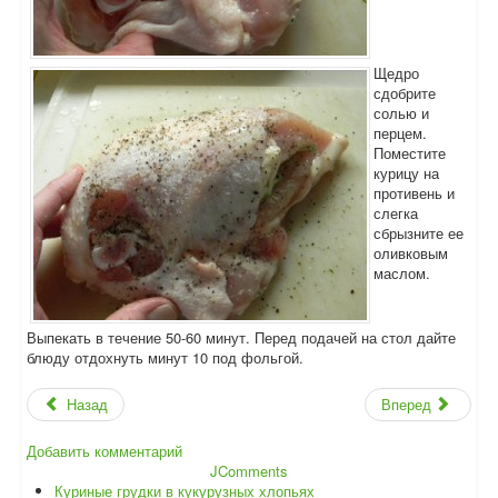
Щедро
сдобрите
солью и
перцем.
Поместите
курицу на
противень и
слегка
сбрызните ее
оливковым
маслом.
Выпекать в течение 50-60 минут. Перед подачей на стол дайте
блюду отдохнуть минут 10 под фольгой.
Назад
Вперед
Добавить комментарий
JComments
Куриные грудки в кукурузных хлопьях