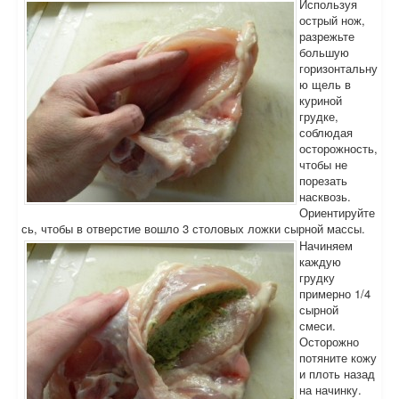
Используя
острый нож,
разрежьте
большую
горизонтальну
ю щель в
куриной
грудке,
соблюдая
осторожность,
чтобы не
порезать
насквозь.
Ориентируйте
сь, чтобы в отверстие вошло 3 столовых ложки сырной массы.
Начиняем
каждую
грудку
примерно 1/4
сырной
смеси.
Осторожно
потяните кожу
и плоть назад
на начинку.