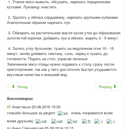
1. Утиное мясо вымыть, обсушить, нарезать порционными
кусками. Луковицу очистить.
2. Удалить у яблока сердцевину, нарезать крупными кубиками.
Аналогичным образом нарезать лук.
3. Обжарить на растительном масле куски утки до образования
золотистой корочки, добавить лук и яблоко, жарить 3 - 5 минут.
4. Залить утку бульоном, тушить на медленном огне 10 - 15
минут, затем добавить сметану, соль, перец и тушить до
готовности. Подать на стол, украсив зеленью.
Запеченное мясо птицы нужно подавать к столу сразу после
приготовления, так как у него достаточно быстро ухудшаются
вкусовые качества и внешний вид.
Назад
Вперед
Комментарии
#5
Анастасья
23.08.2016 15:25
спасибо большое за рецепт
очень понравился всем
моим друзьям)
#4
Анна Свещевская
05.09.2014 10:13