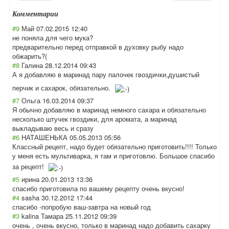
Комментарии
#9
Май
07.02.2015 12:40
не поняла для чего мука?
предварительно перед отправкой в духовку рыбу надо
обжарить?(
#8
Галина
28.12.2014 09:43
А я добавляю в маринад пару палочек гвоздички,душис
тый
перчик и сахарок, обязательно.
#7
Ольга
16.03.2014 09:37
Я обычно добавляю в маринад немного сахара и обязательно
несколько штучек гвоздики, для аромата, а маринад
выкладываю весь и сразу
#6
НАТАШЕНЬКА
05.05.2013 05:56
Классный рецепт, надо будет обязательно приготовить!!!! Только
у меня есть мультиварка, я там и приготовлю. Большое спасибо
за рецепт!
#5
ирина
20.01.2013 13:36
спасибо приготовила по вашему рецепту очень вкусно!
#4
sasha
30.12.2012 17:44
спасибо -попробую ваш-завтра на новый год
#3
kalina Тамара
25.11.2012 09:39
очень , очень вкусно, только в маринад надо добавить сахарку