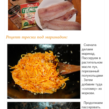
Рецепт трески под маринадом:
Сначала
делаем
маринад.
Пассеруем в
растительном
масле лук,
порезанный
полукольцами
. Затем
добавим туда
«соломку» из
моркови.
Продолжаем
пассеровать.