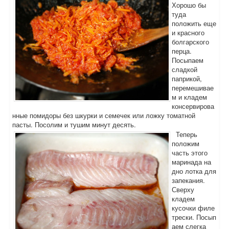
Хорошо бы
туда
положить еще
и красного
болгарского
перца.
Посыпаем
сладкой
паприкой,
перемешивае
м и кладем
консервирова
нные помидоры без шкурки и семечек или ложку томатной
пасты. Посолим и тушим минут десять.
Теперь
положим
часть этого
маринада на
дно лотка для
запекания.
Сверху
кладем
кусочки филе
трески. Посып
аем слегка