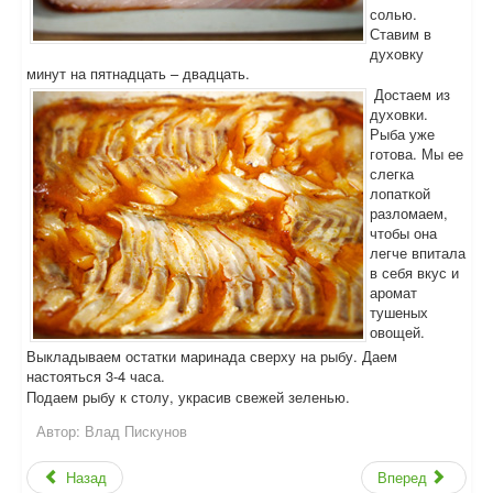
солью.
Ставим в
духовку
минут на пятнадцать – двадцать.
Достаем из
духовки.
Рыба уже
готова. Мы ее
слегка
лопаткой
разломаем,
чтобы она
легче впитала
в себя вкус и
аромат
тушеных
овощей.
Выкладываем остатки маринада сверху на рыбу. Даем
настояться 3-4 часа.
Подаем рыбу к столу, украсив свежей зеленью.
Автор:
Влад Пискунов
Назад
Вперед