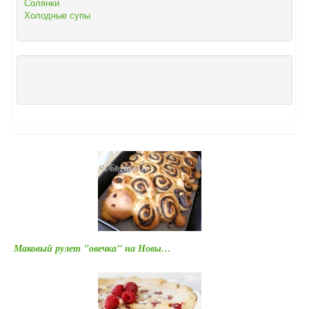
Солянки
Холодные супы
Маковый рулет "овечка" на Новы…