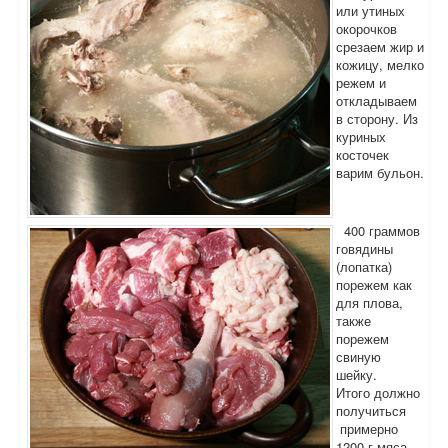
или утиных
окорочков
срезаем жир и
кожицу, мелко
режем и
откладываем
в сторону. Из
куриных
косточек
варим бульон.
400 граммов
говядины
(лопатка)
порежем как
для плова,
также
порежем
свиную
шейку.
Итого должно
получиться
примерно
1200 г мяса.