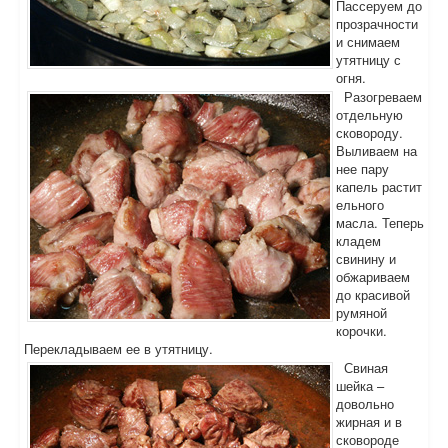
Пассеруем до
прозрачности
и снимаем
утятницу с
огня.
Разогреваем
отдельную
сковороду.
Выливаем на
нее пару
капель растит
ельного
масла. Теперь
кладем
свинину и
обжариваем
до красивой
румяной
корочки.
Перекладываем ее в утятницу.
Свиная
шейка –
довольно
жирная и в
сковороде