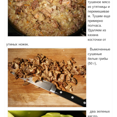
тушеное мясо
из утятницы и
перемешивае
м. Тушим еще
примерно
полчаса.
Удаляем из
казана
косточки от
утиных ножек.
Вымоченные
сушеные
белые грибы
(50 г),
два зеленых
кисло-