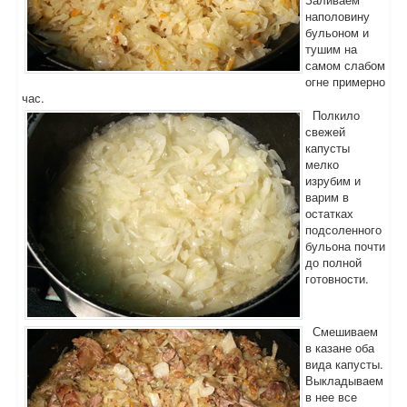
наполовину
бульоном и
тушим на
самом слабом
огне примерно
час.
Полкило
свежей
капусты
мелко
изрубим и
варим в
остатках
подсоленного
бульона почти
до полной
готовности.
Смешиваем
в казане оба
вида капусты.
Выкладываем
в нее все