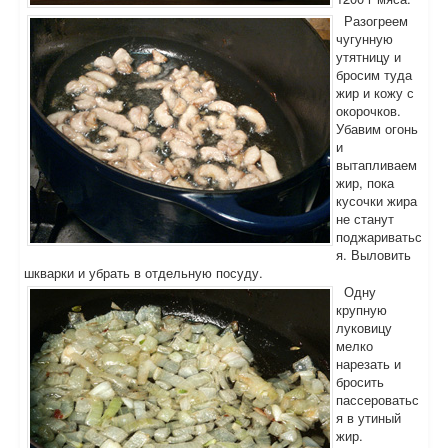
Разогреем
чугунную
утятницу и
бросим туда
жир и кожу с
окорочков.
Убавим огонь
и
вытапливаем
жир, пока
кусочки жира
не станут
поджариватьс
я. Выловить
шкварки и убрать в отдельную посуду.
Одну
крупную
луковицу
мелко
нарезать и
бросить
пассероватьс
я в утиный
жир.