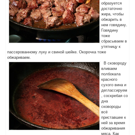
образуется
достаточно
жира, чтобы
обжарить в
нем говядину.
Говядину
тоже
сбрасываем в
утятницу к
пассерованному луку и свиной шейке. Окорочка тоже
обжариваем.
В сковороду
вливаем
полбокала
красного
сухого вина и
деглассируем
, соскребая со
дна
сковороды
всё
приставшее к
ней за время
обжаривания
мяса. Как