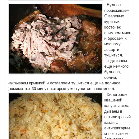
Бульон
процеживаем.
С вареных
куриных
косточек
снимаем мясо
и бросаем к
мясному
ассорти
тушиться.
Подливаем
еще немного
бульона,
солим,
накрываем крышкой и оставляем тушиться еще на полчаса
(помимо тех 30 минут, которые уже тушится наше мясо).
Килограмм
квашеной
капусты скла
дываем в
пятилитровый
казан с
антипригарны
м покрытием.
Заливаем