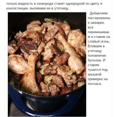
только жидкость в сковороде станет однородной по цвету и
консистенции, выливаем ее в утятницу.
Добавляем
пассерованны
е шкварки,
все
перемешивае
м и ставим на
слабый огонь.
Вливаем в
утятницу
половничек
бульона. И
ставим
тушится под
крышкой
примерно на
полчаса.