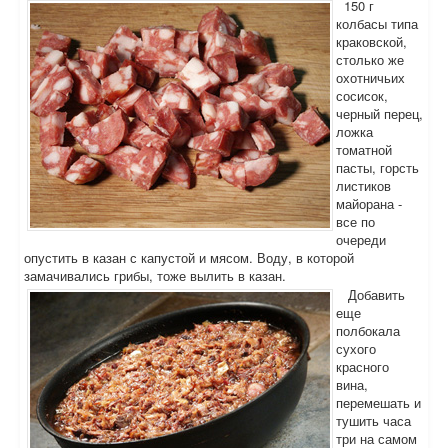
150 г
колбасы типа
краковской,
столько же
охотничьих
сосисок,
черный перец,
ложка
томатной
пасты, горсть
листиков
майорана -
все по
очереди
опустить в казан с капустой и мясом. Воду, в которой
замачивались грибы, тоже вылить в казан.
Добавить
еще
полбокала
сухого
красного
вина,
перемешать и
тушить часа
три на самом