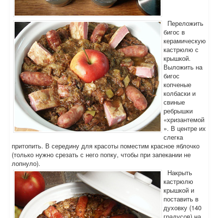
Переложить
бигос в
керамическую
кастрюлю с
крышкой.
Выложить на
бигос
копченые
колбаски и
свиные
ребрышки
«хризантемой
». В центре их
слегка
притопить. В середину для красоты поместим красное яблочко
(только нужно срезать с него попку, чтобы при запекании не
лопнуло).
Накрыть
кастрюлю
крышкой и
поставить в
духовку (140
градусов) на