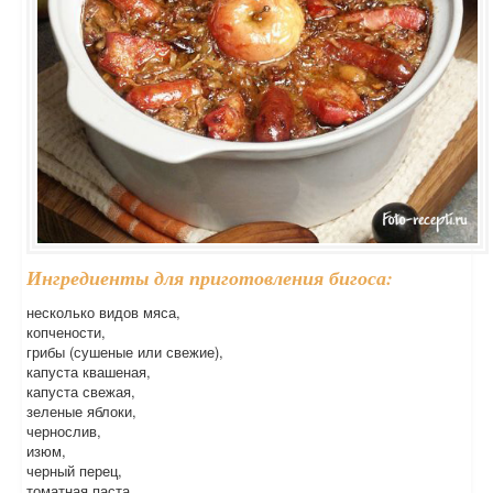
Ингредиенты для приготовления бигоса:
несколько видов мяса,
копчености,
грибы (сушеные или свежие),
капуста квашеная,
капуста свежая,
зеленые яблоки,
чернослив,
изюм,
черный перец,
томатная паста,