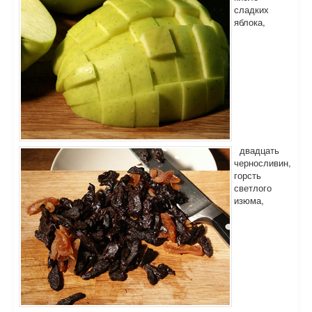
сладких
яблока,
двадцать
черносливин,
горсть
светлого
изюма,