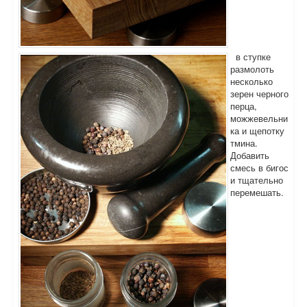
в ступке
размолоть
несколько
зерен черного
перца,
можжевельни
ка и щепотку
тмина.
Добавить
смесь в бигос
и тщательно
перемешать.