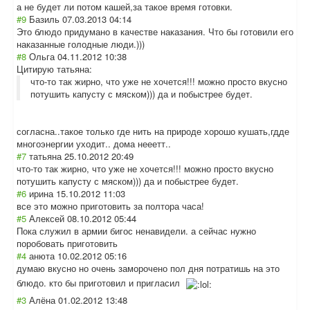
а не будет ли потом кашей,за такое время готовки.
#9
Базиль
07.03.2013 04:14
Это блюдо придумано в качестве наказания. Что бы готовили его
наказанные голодные люди.)))
#8
Ольга
04.11.2012 10:38
Цитирую татьяна:
что-то так жирно, что уже не хочется!!! можно просто вкусно
потушить капусту с мяском))) да и побыстрее будет.
согласна..такое только где нить на природе хорошо кушать,гдде
многоэнергии уходит.. дома нееетт..
#7
татьяна
25.10.2012 20:49
что-то так жирно, что уже не хочется!!! можно просто вкусно
потушить капусту с мяском))) да и побыстрее будет.
#6
ирина
15.10.2012 11:03
все это можно приготовить за полтора часа!
#5
Алексей
08.10.2012 05:44
Пока служил в армии бигос ненавидели. а сейчас нужно
поробовать приготовить
#4
анюта
10.02.2012 05:16
думаю вкусно но очень заморочено пол дня потратишь на это
блюдо. кто бы приготовил и пригласил
#3
Алёна
01.02.2012 13:48