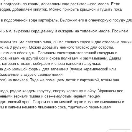
ет подгорать по краям, добавляем еще растительного масла. Если
вердая, добавляем кипяток. Можно прикрыть крышкой и тушить пока
м в подсоленной воде картофель. Выложим его в огнеупорную посуду дл
й 5 мм, вырежем сердцевинку и обжарим на топленом масле. Посыпем
ешаем 150 мл светлого пива, 50 мл соевого соуса и две столовые ложки
но на 3 рульки). Можно добавить немного табаско для остроты.
м немного обсохнуть. Поливаем свежеприготовленной глазурью и
орачиваем на другой бок и снова поливаем и размазываем. Дадим
 которая стекает, собираем и снова наносим на рульки.
на дно большой формы для запекания (лучше керамической или
обмазанные глазурью свиные ножки.
сов) на полчаса. Туда же помещаем лоток с картошкой, чтобы она
юдо, рядом кладем капусту, сверху картошку и айву. Украшаем все
енными зернами тмина и свежемолотым черным перцем.
одит свежий хрен. Потрем его на мелкой терке и тут же смешиваем с
им и капнем немного лимонного сока, тщательно перемешаем.