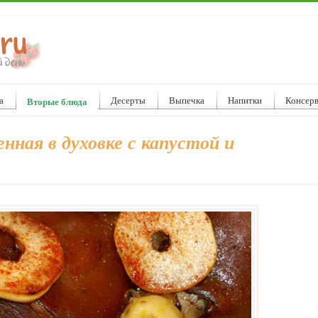
а
Десерты
Выпечка
Напитки
Консер
Вторые блюда
енная в духовке с капустой и