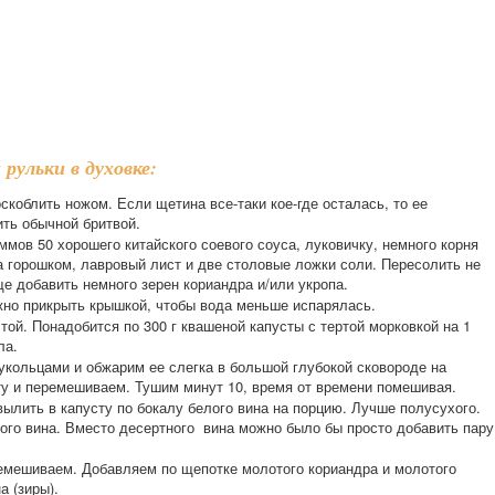
рульки в духовке:
скоблить ножом. Если щетина все-таки кое-где осталась, то ее
ить обычной бритвой.
ммов 50 хорошего китайского соевого соуса, луковичку, немного корня
а горошком, лавровый лист и две столовые ложки соли. Пересолить не
ще добавить немного зерен кориандра и/или укропа.
ожно прикрыть крышкой, чтобы вода меньше испарялась.
той. Понадобится по 300 г квашеной капусты с тертой морковкой на 1
ла.
укольцами и обжарим ее слегка в большой глубокой сковороде на
у и перемешиваем. Тушим минут 10, время от времени помешивая.
вылить в капусту по бокалу белого вина на порцию. Лучше полусухого.
кого вина. Вместо десертного вина можно было бы просто добавить пару
ремешиваем. Добавляем по щепотке молотого кориандра и молотого
а (зиры).