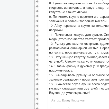
8. Тушим на медленном огне. Если буд
жидкость испарилась, а капуста еще т
капуста не станет мягкой.
9. Почистим, крупно порежем и отвари
запекания и польем топленым маслом.
10. Айву порежем на кружочки толщино
паприкой.
11. Приготовим глазурь для рульки. См
меда (этого количества хватает пример
12. Рульку достаем из кастрюли, дади
размазываем кулинарной кистью. Перев
полежать, промариноваться. Ту глазурь,
13. Потушенную капусту выкладываем 
чугунной). Сверху на капусту кладем 
14. Ставим форму в духовку (160 граду
подрумянилась.
15. Выкладываем рульку на большое бл
зеленью сельдерея и посыпаем прокал
16. В качестве соуса лучше всего подх
густыми сливками или сметаной, посол
Вкусно, до умопомрачения!
Автор:
Влад Пискунов