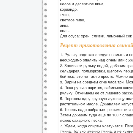
белое и десертное вина,
кориандр,
тмин,
светлое пиво,
айва,
соль.
Для соуса: хрен, сливки, лимонный сок
Рецепт приготовления свиной 
1. Рульку надо как следует помыть и по
необходимо опалить над огнем или сбр
2. Заливаем рульку водой, добавим гра
сельдерея, полморковки, щепотку перц
бойтесь, это не так-то просто. Можно е
3. Варим на среднем огне часа три. М
4. Пока рулька варится, займемся капус
рульку. Отжимаем ее от лишнего рассо
5. Порежем одну крупную луковицу пол
растительном масле. Добавляем капуст
6. Теперь надо набраться решимости и 
Затем добавим туда еще по 100 г слад
ложек сахарного песка.
7. Ждем, когда спирты улетучатся. Пе
тмина. Только именно тмина, а не кумин