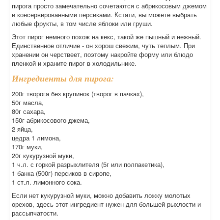
пирога просто замечательно сочетаются с абрикосовым джемом
и консервированными персиками. Кстати, вы можете выбрать
любые фрукты, в том числе яблоки или груши.
Этот пирог немного похож на кекс, такой же пышный и нежный.
Единственное отличие - он хорош свежим, чуть теплым. При
хранении он черствеет, поэтому накройте форму или блюдо
пленкой и храните пирог в холодильнике.
Ингредиенты для пирога:
200г творога без крупинок (творог в пачках),
50г масла,
80г сахара,
150г абрикосового джема,
2 яйца,
цедра 1 лимона,
170г муки,
20г кукурузной муки,
1 ч.л. с горкой разрыхлителя (5г или полпакетика),
1 банка (500г) персиков в сиропе,
1 ст.л. лимонного сока.
Если нет кукурузной муки, можно добавить ложку молотых
орехов, здесь этот ингредиент нужен для большей рыхлости и
рассыпчатости.