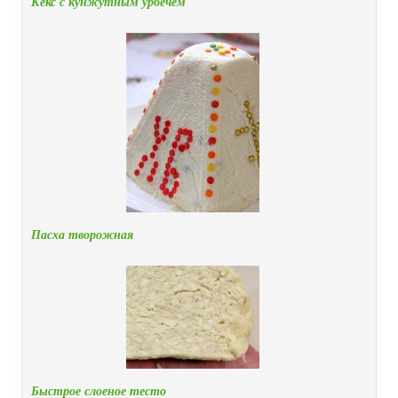
Кекс с кунжутным урбечем
Пасха творожная
Быстрое слоеное тесто