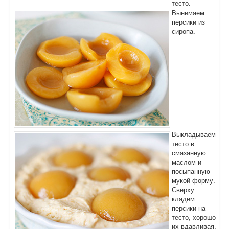
тесто.
Вынимаем
персики из
сиропа.
Выкладываем
тесто в
смазанную
маслом и
посыпанную
мукой форму.
Сверху
кладем
персики на
тесто, хорошо
их вдавливая.