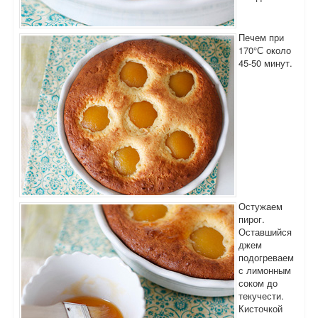
Печем при
170°С около
45-50 минут.
Остужаем
пирог.
Оставшийся
джем
подогреваем
с лимонным
соком до
текучести.
Кисточкой