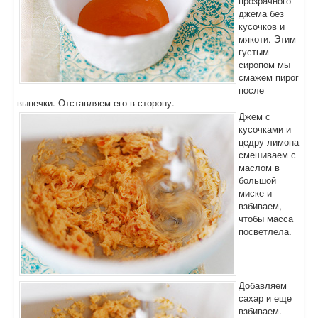
прозрачного
джема без
кусочков и
мякоти. Этим
густым
сиропом мы
смажем пирог
после
выпечки. Отставляем его в сторону.
Джем с
кусочками и
цедру лимона
смешиваем с
маслом в
большой
миске и
взбиваем,
чтобы масса
посветлела.
Добавляем
сахар и еще
взбиваем.