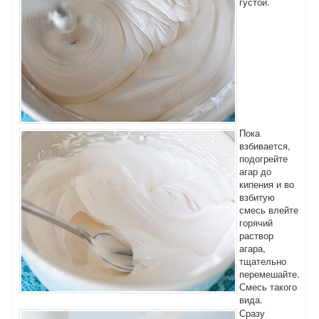
густой.
Пока
взбивается,
подогрейте
агар до
кипения и во
взбитую
смесь влейте
горячий
раствор
агара,
тщательно
перемешайте.
Смесь такого
вида.
Сразу