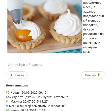
переложите
массу в
заранее
подготовленн
ый мешок с
насадкой,
быстро
разложите по
корзинкам
абрикосы и
отсадите
крем.
Автор:
Ирина Чадеева
Назад
Вперед
Комментарии
#5
Руфия
20.06.2020 09:10
Как сделать джем? Или купить готовый?
#4
Марина
26.07.2015 14:27
А можно-ли агар заменить на желатин?
#3
алена
16.11.2014 11:59