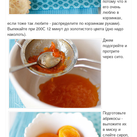
потому что я
его очень
люблю в
корзинках,
если тоже так любите - распределите по корзинкам руками).
Выпекайте при 200С 12 минут до золотистого цвета (дно надо
наколоть).
Джем
подогрейте и
протрите
через сито.
Подготовьте
абрикосы -
выложите их
в миску и
слейте сироп,