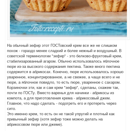
На обычный зефир этот ГОСТовский крем все же не слишком
похож - гораздо менее сладкий и более нежный и воздушный. В
советской терминологии "зефир" - это белково-фруктовый крем,
стабилизарованный агаром. Обычно использовалось яблочное
пюре из-за высокого содержания пектина. Также много пектина
содержится в абрикосах. Конечно, пюре использовалось хорошо
уваренное, концентрированное, а не свежее, а чаще всего и не
пюре, а яблочное повидло, то есть пюре, уваренное с сахаром.
Корзиночки эти, как и сам крем "зефир", сделаны, скажем так,
почти по ГОСТу. Вместо варенья для начинки - абрикосы из
компота, а для приготовления крема - абрикосовый джем.
Главное, что надо сделать - подогреть его и протереть через
сито.
Это именно крем, то есть он не такой упругий и плотный как
привычный зефир (хотя зефир тоже можно делать на
абрикосовом пюре или джеме).