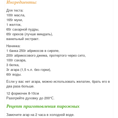
Ингредиенты:
Для теста:
100г масла,
165г муки,
1 желток,
65г сахарной пудры,
65г орехов (лучше миндаль),
ванильный экстракт.
Начинка:
1 банка 250г абрикосов в сиропе,
200г абрикосового джема, протертого через сито,
100г сахара,
3 белка,
3г агара (1,5 ч.л. без горки),
60г воды.
Если у вас нет агара, можно использовать желатин, брать его в
два раза больше.
12 формочек 8-10см
Разогрейте духовку до 200°С.
Рецепт приготовления пирожных
Замочите агар на 2 часа в холодной воде.