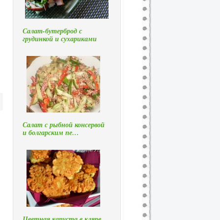
Салат-бутерброд с
грудинкой и сухариками
Салат с рыбной консервой
и болгарским пе…
Цветная капуста в кляре