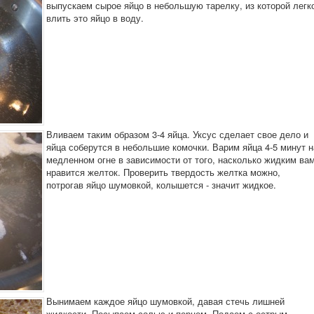
выпускаем сырое яйцо в небольшую тарелку, из которой легк
влить это яйцо в воду.
Вливаем таким образом 3-4 яйца. Уксус сделает свое дело и
яйца соберутся в небольшие комочки. Варим яйца 4-5 минут н
медленном огне в зависимости от того, насколько жидким ва
нравится желток. Проверить твердость желтка можно,
потрогав яйцо шумовкой, колышется - значит жидкое.
Вынимаем каждое яйцо шумовкой, давая стечь лишней
жидкости. Посыпаем солью и перцем. Подаем с острым