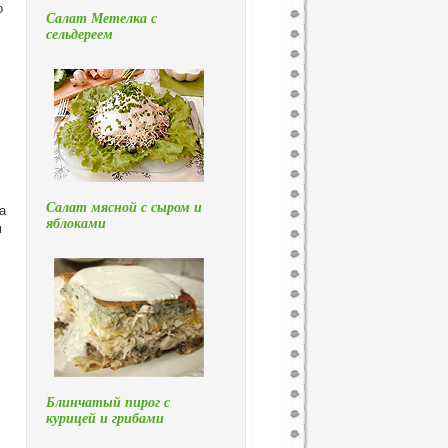
о
Салат Метелка с
сельдереем
Салат мясной с сыром и
а
яблоками
м
Блинчатый пирог с
курицей и грибами