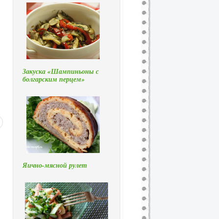
Закуска «Шампиньоны с
болгарским перцем»
Яично-мясной рулет