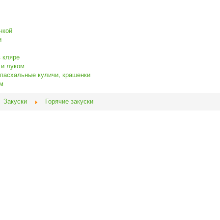
нкой
и
 кляре
 и луком
 пасхальные куличи, крашенки
ом
Закуски
Горячие закуски