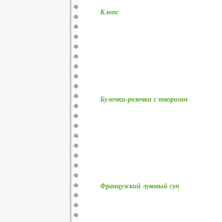
Клопс
Булочки-розочки с творогом
Французский луковый суп