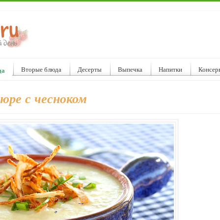
Вторые блюда
Десерты
Выпечка
Напитки
Консер
да
юре с чесноком