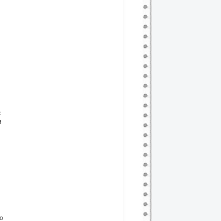
с
м
о