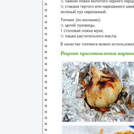
½ чайной ложки молотого черного перца
½ стакана тертого или нарезанного шве
зеленый лук нарезанный.
Топпинг (по желанию):
¼ целой луковицы,
1 столовая ложка муки,
¼ чашки растительного масла.
В качестве топпинга можно использова
Рецепт приготовления картоф