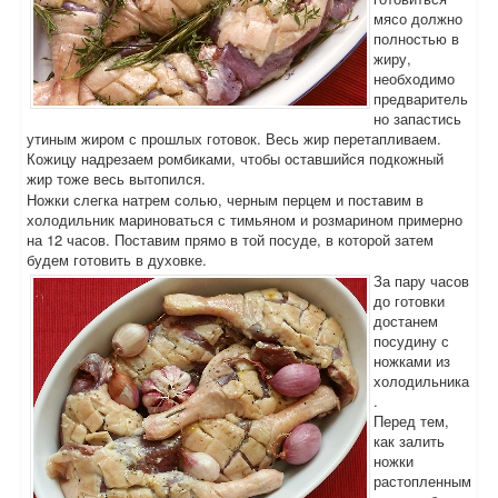
мясо должно
полностью в
жиру,
необходимо
предваритель
но запастись
утиным жиром с прошлых готовок. Весь жир перетапливаем.
Кожицу надрезаем ромбиками, чтобы оставшийся подкожный
жир тоже весь вытопился.
Ножки слегка натрем солью, черным перцем и поставим в
холодильник мариноваться с тимьяном и розмарином примерно
на 12 часов. Поставим прямо в той посуде, в которой затем
будем готовить в духовке.
За пару часов
до готовки
достанем
посудину с
ножками из
холодильника
.
Перед тем,
как залить
ножки
растопленным