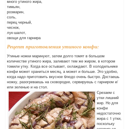
много утиного жира,
тимьян,
розмарин,
соль,
перец черный,
чеснок,
лук-шалот,
овощи для гарнира
Рецепт приготовления утиного конфи:
Утиные ножки маринуют, затем долго томят в большом
количестве утиного жира, заливают тем же жиром, в котором
томили утку. Когда все остывает, охлаждают. В холодильнике
конфи может храниться месяц, а может и больше. Это удобно,
когда надо приготовить вкусное блюдо очень быстро. Достаешь
ножку, разогреваешь на сковородке, сервируешь с гарниром и/
или зеленью и на стол.
Срезаем с
утки лишний
жир. Но для
конфи
недостаточно
жира с 1 утки,
поскольку
готовиться