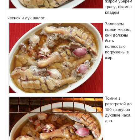
жиром уберем
траву, взамен
кладем
чеснок и лук шалот.
Заливаем
ножки жиром,
они должны
быть
полностью
погружены в
жир.
Томим в
разогретой до
150 градусов
духовке часа
два.