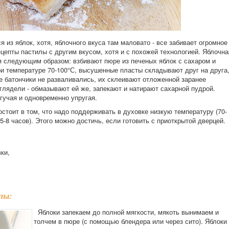
 из яблок, хотя, яблочного вкуса там маловато - все забивает огромное
цепты пастилы с другим вкусом, хотя и с похожей технологией. Яблочна
ся следующим образом: взбивают пюре из печеных яблок с сахаром и
и температуре 70-100°С, высушенные пласты складывают друг на друга
е батончики не разваливались, их склеивают отложенной заранее
глядели - обмазывают ей же, запекают и натирают сахарной пудрой.
гучая и одновременно упругая.
стоит в том, что надо поддерживать в духовке низкую температуру (70-
5-8 часов). Этого можно достичь, если готовить с приоткрытой дверцей.
ки,
лы:
Яблоки запекаем до полной мягкости, мякоть вынимаем и
толчем в пюре (с помощью блендера или через сито). Яблоки