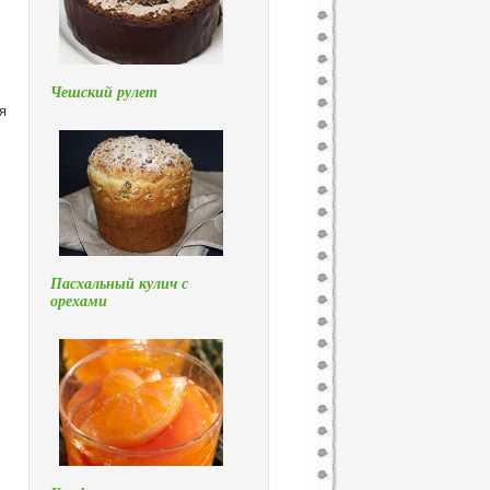
Чешский рулет
я
,
Пасхальный кулич с
орехами