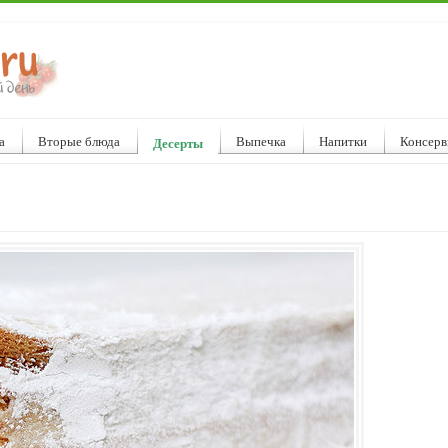
а
Вторые блюда
Выпечка
Напитки
Консерв
Десерты