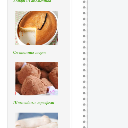
Конфи из апельсинов
Сметанник торт
Шоколадные трюфели