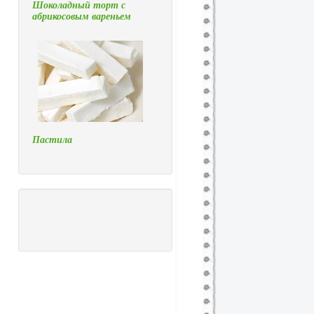
Шоколадный торт с
абрикосовым вареньем
Пастила